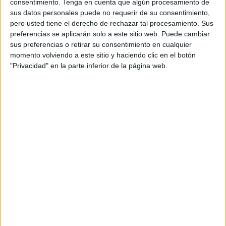
consentimiento.
Tenga en cuenta que algún procesamiento de
sus datos personales puede no requerir de su consentimiento,
pero usted tiene el derecho de rechazar tal procesamiento. Sus
preferencias se aplicarán solo a este sitio web. Puede cambiar
Acerca de orientacionandujar
sus preferencias o retirar su consentimiento en cualquier
momento volviendo a este sitio y haciendo clic en el botón
Orientación Andújar no es solo un blog, es la apuesta
"Privacidad" en la parte inferior de la página web.
personal de dos profesores Ginés y Maribel, que
además de ser pareja, son los encargados de los
contenidos que encontramos dentro del blog y en el
cual, vuelcan la mayor parte del tiempo, que sus tareas
como docentes, y voluntarios en sus meses de verano
les permite.
1 COMENTARIO
Muñoz
Publicado
21 abril, 2022 a las 6:38 PM
Gracias me ayudo mucho