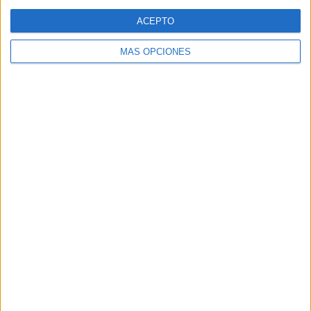
Web
ACEPTO
MÁS OPCIONES
Buscar
Buscar
¿TE GUSTA NUESTRO MATERIAL?