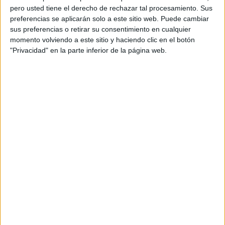
pero usted tiene el derecho de rechazar tal procesamiento. Sus
preferencias se aplicarán solo a este sitio web. Puede cambiar
sus preferencias o retirar su consentimiento en cualquier
momento volviendo a este sitio y haciendo clic en el botón
"Privacidad" en la parte inferior de la página web.
Acerca de orientacionandujar
Orientación Andújar no es solo un blog, es la apuesta
personal de dos profesores Ginés y Maribel, que
además de ser pareja, son los encargados de los
contenidos que encontramos dentro del blog y en el
cual, vuelcan la mayor parte del tiempo, que sus tareas
como docentes, y voluntarios en sus meses de verano
les permite.
DEJA UNA RESPUESTA
Tu dirección de correo electrónico no será