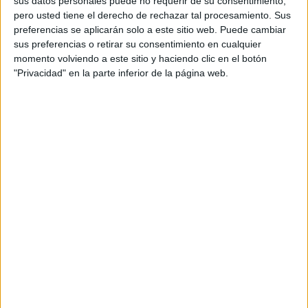
sus datos personales puede no requerir de su consentimiento,
pero usted tiene el derecho de rechazar tal procesamiento. Sus
preferencias se aplicarán solo a este sitio web. Puede cambiar
sus preferencias o retirar su consentimiento en cualquier
momento volviendo a este sitio y haciendo clic en el botón
"Privacidad" en la parte inferior de la página web.
Acerca de orientacionandujar
Orientación Andújar no es solo un blog, es la apuesta
personal de dos profesores Ginés y Maribel, que
además de ser pareja, son los encargados de los
contenidos que encontramos dentro del blog y en el
cual, vuelcan la mayor parte del tiempo, que sus tareas
como docentes, y voluntarios en sus meses de verano
les permite.
DEJA UNA RESPUESTA