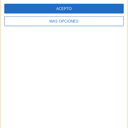
Web
ACEPTO
MÁS OPCIONES
Buscar
Buscar
¿TE GUSTA NUESTRO MATERIAL?