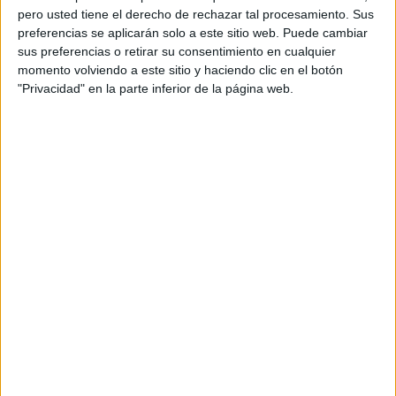
pero usted tiene el derecho de rechazar tal procesamiento. Sus
preferencias se aplicarán solo a este sitio web. Puede cambiar
sus preferencias o retirar su consentimiento en cualquier
momento volviendo a este sitio y haciendo clic en el botón
"Privacidad" en la parte inferior de la página web.
Acerca de orientacionandujar
Orientación Andújar no es solo un blog, es la apuesta
personal de dos profesores Ginés y Maribel, que
además de ser pareja, son los encargados de los
contenidos que encontramos dentro del blog y en el
cual, vuelcan la mayor parte del tiempo, que sus tareas
como docentes, y voluntarios en sus meses de verano
les permite.
DEJA UNA RESPUESTA
Tu dirección de correo electrónico no será