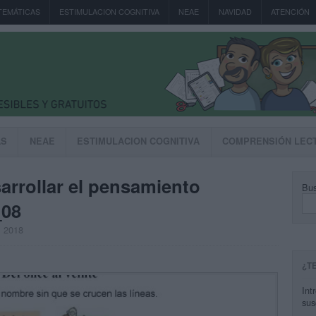
TEMÁTICAS
ESTIMULACION COGNITIVA
NEAE
NAVIDAD
ATENCIÓN
AS
NEAE
ESTIMULACION COGNITIVA
COMPRENSIÓN LEC
arrollar el pensamiento
Bus
_08
, 2018
¿T
Int
sus