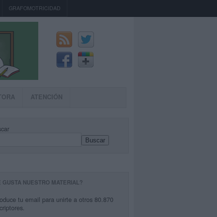
GRAFOMOTRICIDAD
TORA
ATENCIÓN
car
Buscar
E GUSTA NUESTRO MATERIAL?
roduce tu email para unirte a otros 80.870
criptores.