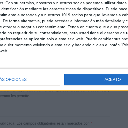
os.
Con su permiso, nosotros y nuestros socios podemos utilizar datos 
identificación mediante las características de dispositivos. Puede hacer
ntimiento a nosotros y a nuestros 1019 socios para que llevemos a ca
. De forma alternativa, puede acceder a información más detallada y 
e otorgar o negar su consentimiento.
Tenga en cuenta que algún proc
de no requerir de su consentimiento, pero usted tiene el derecho de r
referencias se aplicarán solo a este sitio web. Puede cambiar sus pref
alquier momento volviendo a este sitio y haciendo clic en el botón "Pri
 web.
andujar
o un blog, es la apuesta personal de dos profesores Ginés y
ÁS OPCIONES
ACEPTO
areja, son los encargados de los contenidos que encontramos
 vuelcan la mayor parte del tiempo, que sus tareas como docentes, y
verano les permite.
publicada.
Los campos obligatorios están marcados con
*