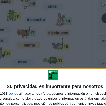
Dir
de
ema
SI
FA
Su privacidad es importante para nosotros
s 1019
socios
almacenamos y/o accedemos a información en un disposit
sonales, como identificadores únicos e información estándar enviada 
ntenido personalizado, medición de publicidad y contenido, investigaci