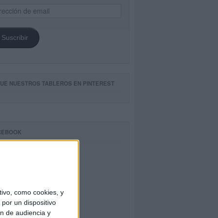
ección
il
Suscribir
GUE NUESTROS TABLEROS EN PINTEREST
CEBOOK
ivo, como cookies, y
por un dispositivo
ón de audiencia y