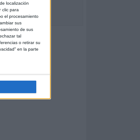
de localización
 clic para
bo el procesamiento
cambiar sus
esamiento de sus
echazar tal
erencias o retirar su
vacidad" en la parte