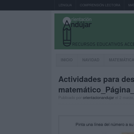
LENGUA
COMPRENSIÓN LECTORA
MA
INICIO
NAVIDAD
MATEMÁTIC
Actividades para des
matemático_Página
Publicado por
orientacionandujar
el 2 marzo