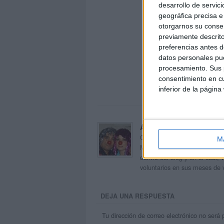
desarrollo de servici
geográfica precisa e 
otorgarnos su conse
previamente descrito
preferencias antes d
datos personales pue
procesamiento. Sus p
consentimiento en cu
inferior de la página
Acerca de orientacion
Orientación Andújar no es sol
M
Maribel, que además de ser p
dentro del blog y en el cual,
voluntarios en sus meses de 
DEJA UNA RESPUESTA
Tu dirección de correo electrónico no será 