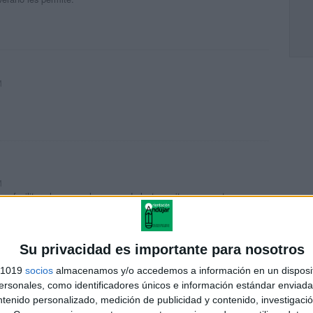
M
M
ra facilitar el acceso al proceso de lectoescritura a nuestros
gracias.
Su privacidad es importante para nosotros
s 1019
socios
almacenamos y/o accedemos a información en un disposit
sonales, como identificadores únicos e información estándar enviada 
M
ntenido personalizado, medición de publicidad y contenido, investigaci
irlo