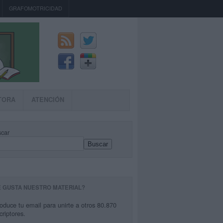
GRAFOMOTRICIDAD
TORA
ATENCIÓN
car
Buscar
E GUSTA NUESTRO MATERIAL?
roduce tu email para unirte a otros 80.870
criptores.