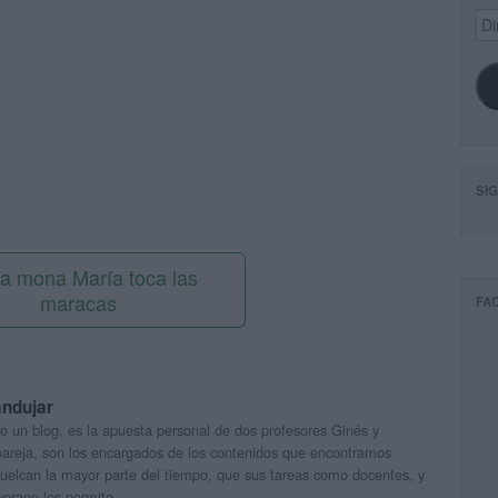
Dir
de
ema
SI
La mona María toca las
maracas
FA
andujar
o un blog, es la apuesta personal de dos profesores Ginés y
areja, son los encargados de los contenidos que encontramos
 vuelcan la mayor parte del tiempo, que sus tareas como docentes, y
verano les permite.