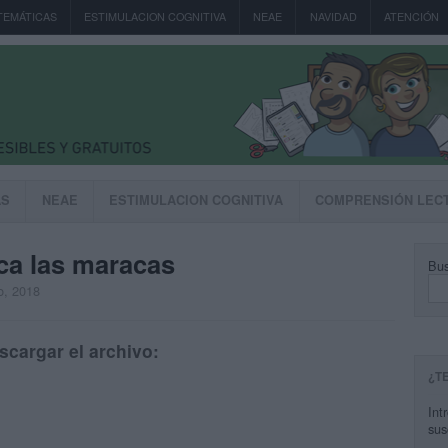
TEMÁTICAS
ESTIMULACION COGNITIVA
NEAE
NAVIDAD
ATENCIÓN
AS
NEAE
ESTIMULACION COGNITIVA
COMPRENSIÓN LEC
oca las maracas
Bus
o, 2018
scargar el archivo:
¿T
Int
sus