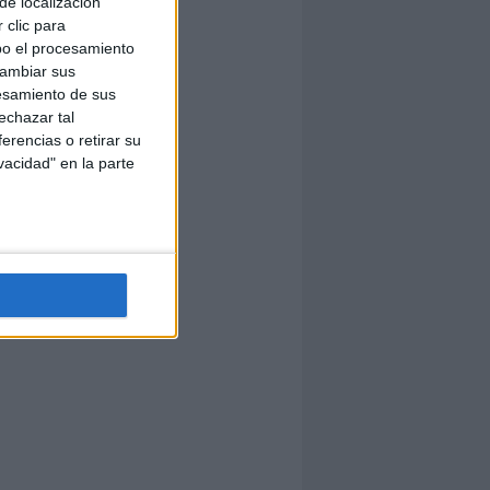
de localización
 clic para
bo el procesamiento
cambiar sus
esamiento de sus
echazar tal
erencias o retirar su
vacidad" en la parte