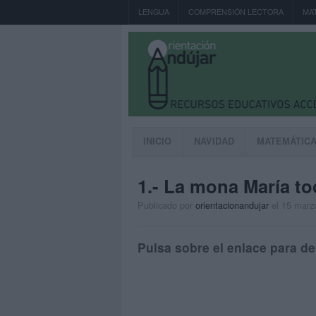
LENGUA
COMPRENSIÓN LECTORA
MA
INICIO
NAVIDAD
MATEMÁTIC
1.- La mona María t
Publicado por
orientacionandujar
el 15 marz
Pulsa sobre el enlace para de