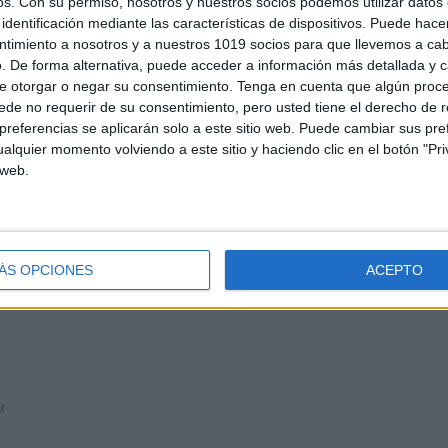
os.
Con su permiso, nosotros y nuestros socios podemos utilizar datos 
identificación mediante las características de dispositivos. Puede hacer
ntimiento a nosotros y a nuestros 1019 socios para que llevemos a ca
. De forma alternativa, puede acceder a información más detallada y 
e otorgar o negar su consentimiento.
Tenga en cuenta que algún proc
de no requerir de su consentimiento, pero usted tiene el derecho de r
referencias se aplicarán solo a este sitio web. Puede cambiar sus pref
R TODO LO QUE NOS ENVIAN
alquier momento volviendo a este sitio y haciendo clic en el botón "Pri
 web.
ÁS OPCIONES
ACEPTO
os hacen enviar . FELICIDADES!!!
M