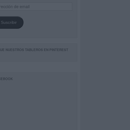
ección
il
Suscribir
GUE NUESTROS TABLEROS EN PINTEREST
CEBOOK