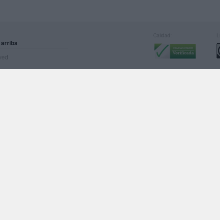
Calidad:
L
 arriba
rved