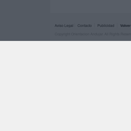
Aviso Legal
Contacto
Publicidad
Volver
Copyright Orientacion Andujar. All Rights Rese