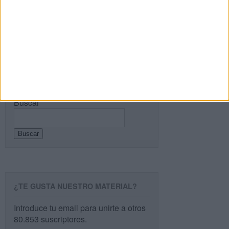
Recibir un correo electrónico con cada nueva
entrada.
Buscar
Buscar
¿TE GUSTA NUESTRO MATERIAL?
Introduce tu email para unirte a otros
80.853 suscriptores.