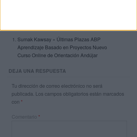
TRACKBACKS / PINGS
Sumak Kawsay » Últimas Plazas ABP
Aprendizaje Basado en Proyectos Nuevo
Curso Online de Orientación Andújar
DEJA UNA RESPUESTA
Tu dirección de correo electrónico no será
publicada.
Los campos obligatorios están marcados
con
*
Comentario
*