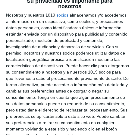
Su privacidad es importante para
Brains
Madrid
Privado
92
nosotros
Nosotros y nuestros 1019
socios
almacenamos y/o accedemos
a información en un dispositivo, como cookies, y procesamos
Claret
Las Palmas
Concertado
90
datos personales, como identificadores únicos e información
estándar enviada por un dispositivo para publicidad y contenido
personalizado, medición de publicidad y contenido,
investigación de audiencia y desarrollo de servicios.
Con su
La Salle
Córdoba
Concertado
86
permiso, nosotros y nuestros socios podemos utilizar datos de
localización geográfica precisa e identificación mediante las
características de dispositivos. Puede hacer clic para otorgarnos
Claret
Badajoz
Concertado
84
su consentimiento a nosotros y a nuestros 1019 socios para
que llevemos a cabo el procesamiento previamente descrito. De
forma alternativa, puede acceder a información más detallada y
SEK Alborán
Almería
Privado
83
cambiar sus preferencias antes de otorgar o negar su
consentimiento.
Tenga en cuenta que algún procesamiento de
sus datos personales puede no requerir de su consentimiento,
pero usted tiene el derecho de rechazar tal procesamiento. Sus
Buen Pastor
Sevilla
Concertado
83
preferencias se aplicarán solo a este sitio web. Puede cambiar
sus preferencias o retirar su consentimiento en cualquier
momento volviendo a este sitio y haciendo clic en el botón
Highlands
Sevilla
Privado
82