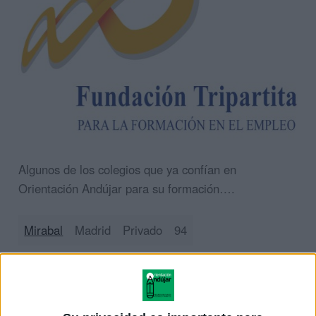
Algunos de los colegios que ya confían en
Orientación Andújar para su formación….
Mirabal
Madrid
Privado
94
Centros SEK
Madrid
Privado
94