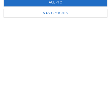
ACEPTO
MÁS OPCIONES
Buscar
Buscar
¿TE GUSTA NUESTRO MATERIAL?
Introduce tu email para unirte a otros
80.850 suscriptores.