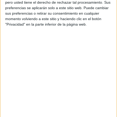
pero usted tiene el derecho de rechazar tal procesamiento. Sus
preferencias se aplicarán solo a este sitio web. Puede cambiar
sus preferencias o retirar su consentimiento en cualquier
momento volviendo a este sitio y haciendo clic en el botón
Acerca de orientacionandujar
"Privacidad" en la parte inferior de la página web.
Orientación Andújar no es solo un blog, es la apuesta
personal de dos profesores Ginés y Maribel, que
además de ser pareja, son los encargados de los
contenidos que encontramos dentro del blog y en el
cual, vuelcan la mayor parte del tiempo, que sus tareas
como docentes, y voluntarios en sus meses de verano
les permite.
DEJA UNA RESPUESTA
Tu dirección de correo electrónico no será
publicada.
Los campos obligatorios están marcados
con
*