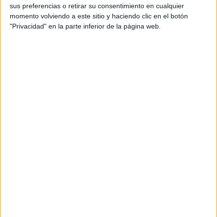
4º E.P. Desarrollo de la inteligencia
sus preferencias o retirar su consentimiento en cualquier
momento volviendo a este sitio y haciendo clic en el botón
"Privacidad" en la parte inferior de la página web.
ANTERIORMENTE PUBLICADO
DESCARGA LOS ARCHIVOS EN
PDF
1º E.P. Desarrollo inteligencia