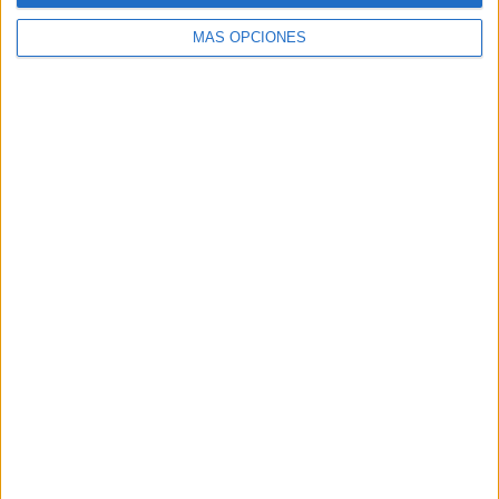
MÁS OPCIONES
Buscar
Buscar
¿TE GUSTA NUESTRO MATERIAL?
Introduce tu email para unirte a otros
80.853 suscriptores.
Dirección