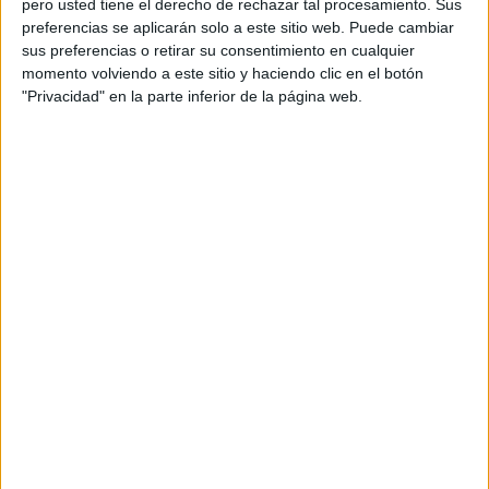
pero usted tiene el derecho de rechazar tal procesamiento. Sus
preferencias se aplicarán solo a este sitio web. Puede cambiar
Acerca de orientacionandujar
sus preferencias o retirar su consentimiento en cualquier
momento volviendo a este sitio y haciendo clic en el botón
Orientación Andújar no es solo un blog, es la apuesta
"Privacidad" en la parte inferior de la página web.
personal de dos profesores Ginés y Maribel, que
además de ser pareja, son los encargados de los
contenidos que encontramos dentro del blog y en el
cual, vuelcan la mayor parte del tiempo, que sus tareas
como docentes, y voluntarios en sus meses de verano
les permite.
DEJA UNA RESPUESTA
Tu dirección de correo electrónico no será
publicada.
Los campos obligatorios están marcados
con
*