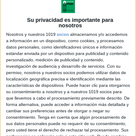
Su privacidad es importante para
nosotros
Nosotros y nuestros 1019
socios
almacenamos y/o accedemos
a información en un dispositivo, como cookies, y procesamos
datos personales, como identificadores únicos e información
estándar enviada por un dispositivo para publicidad y contenido
personalizado, medición de publicidad y contenido,
investigación de audiencia y desarrollo de servicios.
Con su
eva_mat_6basico
permiso, nosotros y nuestros socios podemos utilizar datos de
localización geográfica precisa e identificación mediante las
características de dispositivos. Puede hacer clic para otorgarnos
su consentimiento a nosotros y a nuestros 1019 socios para
que llevemos a cabo el procesamiento previamente descrito. De
Acerca de orientacionandujar
forma alternativa, puede acceder a información más detallada y
Orientación Andújar no es solo un blog, es la apuesta
cambiar sus preferencias antes de otorgar o negar su
consentimiento.
Tenga en cuenta que algún procesamiento de
personal de dos profesores Ginés y Maribel, que
sus datos personales puede no requerir de su consentimiento,
además de ser pareja, son los encargados de los
pero usted tiene el derecho de rechazar tal procesamiento. Sus
contenidos que encontramos dentro del blog y en el