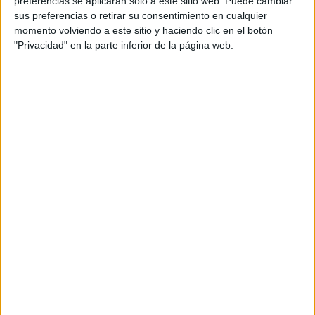
preferencias se aplicarán solo a este sitio web. Puede cambiar
cual, vuelcan la mayor parte del tiempo, que sus tareas
sus preferencias o retirar su consentimiento en cualquier
momento volviendo a este sitio y haciendo clic en el botón
como docentes, y voluntarios en sus meses de verano
"Privacidad" en la parte inferior de la página web.
les permite.
DEJA UNA RESPUESTA
Tu dirección de correo electrónico no será
publicada.
Los campos obligatorios están marcados
con
*
Comentario
*