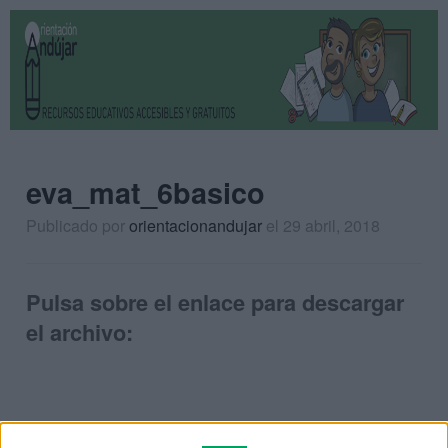
eva_mat_6basico
Publicado por
orientacionandujar
el 29 abril, 2018
Pulsa sobre el enlace para descargar
el archivo: