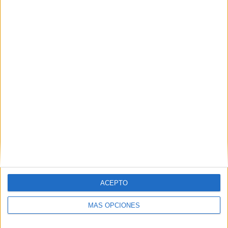
Nombre
*
Correo electrónico
*
Web
ACEPTO
MÁS OPCIONES