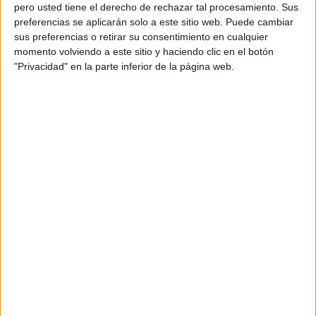
pero usted tiene el derecho de rechazar tal procesamiento. Sus
preferencias se aplicarán solo a este sitio web. Puede cambiar
sus preferencias o retirar su consentimiento en cualquier
momento volviendo a este sitio y haciendo clic en el botón
Acerca de orientacionandujar
"Privacidad" en la parte inferior de la página web.
Orientación Andújar no es solo un blog, es la apuesta
personal de dos profesores Ginés y Maribel, que
además de ser pareja, son los encargados de los
contenidos que encontramos dentro del blog y en el
cual, vuelcan la mayor parte del tiempo, que sus tareas
como docentes, y voluntarios en sus meses de verano
les permite.
DEJA UNA RESPUESTA
Tu dirección de correo electrónico no será
publicada.
Los campos obligatorios están marcados
con
*