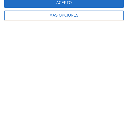
ACEPTO
MÁS OPCIONES
Buscar
Buscar
¿TE GUSTA NUESTRO MATERIAL?
Introduce tu email para unirte a otros
80.867 suscriptores.