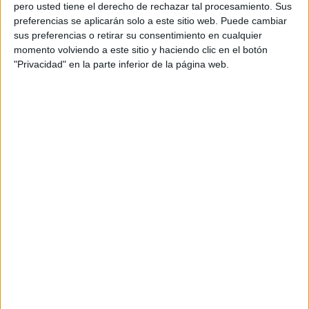
pero usted tiene el derecho de rechazar tal procesamiento. Sus
preferencias se aplicarán solo a este sitio web. Puede cambiar
sus preferencias o retirar su consentimiento en cualquier
momento volviendo a este sitio y haciendo clic en el botón
Acerca de orientacionandujar
"Privacidad" en la parte inferior de la página web.
Orientación Andújar no es solo un blog, es la apuesta
personal de dos profesores Ginés y Maribel, que
además de ser pareja, son los encargados de los
contenidos que encontramos dentro del blog y en el
cual, vuelcan la mayor parte del tiempo, que sus tareas
como docentes, y voluntarios en sus meses de verano
les permite.
DEJA UNA RESPUESTA
Tu dirección de correo electrónico no será
publicada.
Los campos obligatorios están marcados
con
*