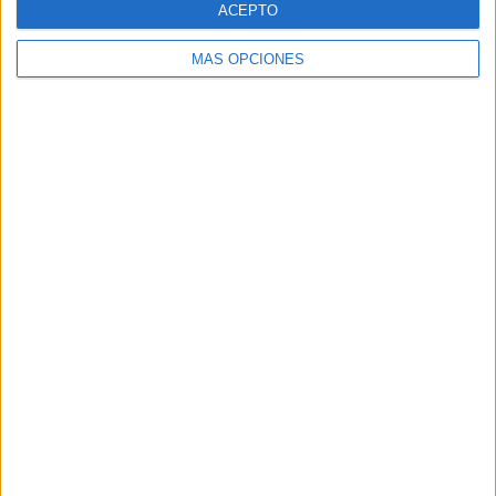
ACEPTO
MÁS OPCIONES
Buscar
Buscar
¿TE GUSTA NUESTRO MATERIAL?
Introduce tu email para unirte a otros
80.871 suscriptores.