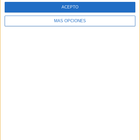
ACEPTO
TRACKBACKS / PINGS
MÁS OPCIONES
Sumak Kawsay » FICHA EDITABLE PARA EL
REGISTRO DE HÁBITOS DE ESTUDIO Y
TRABAJO EN CLASE
DEJA UNA RESPUESTA
Tu dirección de correo electrónico no será
publicada.
Los campos obligatorios están marcados
con
*
Comentario
*