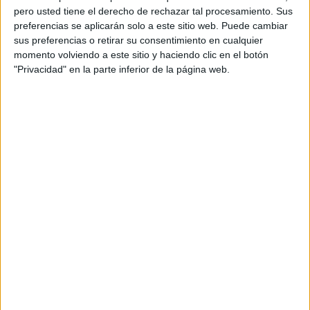
pero usted tiene el derecho de rechazar tal procesamiento. Sus
preferencias se aplicarán solo a este sitio web. Puede cambiar
sus preferencias o retirar su consentimiento en cualquier
momento volviendo a este sitio y haciendo clic en el botón
"Privacidad" en la parte inferior de la página web.
Acerca de orientacionandujar
Orientación Andújar no es solo un blog, es la apuesta
personal de dos profesores Ginés y Maribel, que
además de ser pareja, son los encargados de los
contenidos que encontramos dentro del blog y en el
cual, vuelcan la mayor parte del tiempo, que sus tareas
como docentes, y voluntarios en sus meses de verano
les permite.
DEJA UNA RESPUESTA
Tu dirección de correo electrónico no será