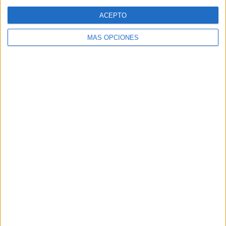
Web
ACEPTO
MÁS OPCIONES
Buscar
Buscar
¿TE GUSTA NUESTRO MATERIAL?