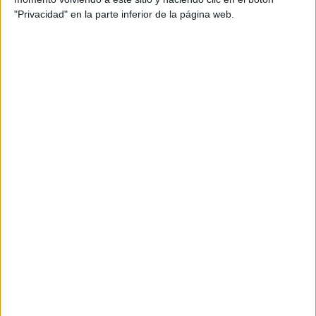
"Privacidad" en la parte inferior de la página web.
Trucos para fomentar la lectura
en la infancia:
#1 Ten en cuenta sus gustos
Cada niño y niña
tiene un interés particular. A los niños sí