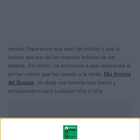
vamos! Esperamos que sean de utilidad y que la
lectura sea uno de los mayores hobbies de tus
peques. Por cierto, os animamos a que descubráis el
primer cuento que han puesto a la venta,
Mis Amigos
del Bosque
, sin duda una historia muy bonita y
enriquecedora para cualquier niño o niña.