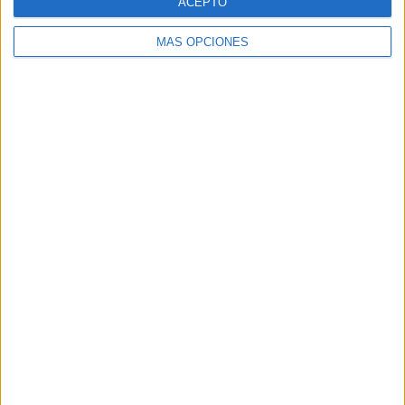
ACEPTO
MÁS OPCIONES
Buscar
Buscar
¿TE GUSTA NUESTRO MATERIAL?
Introduce tu email para unirte a otros
80.869 suscriptores.