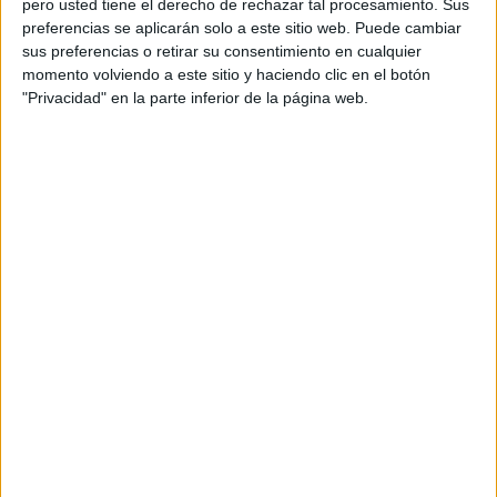
pero usted tiene el derecho de rechazar tal procesamiento. Sus
preferencias se aplicarán solo a este sitio web. Puede cambiar
Acerca de orientacionandujar
sus preferencias o retirar su consentimiento en cualquier
momento volviendo a este sitio y haciendo clic en el botón
Orientación Andújar no es solo un blog, es la apuesta
"Privacidad" en la parte inferior de la página web.
personal de dos profesores Ginés y Maribel, que
además de ser pareja, son los encargados de los
contenidos que encontramos dentro del blog y en el
cual, vuelcan la mayor parte del tiempo, que sus tareas
como docentes, y voluntarios en sus meses de verano
les permite.
DEJA UNA RESPUESTA
Tu dirección de correo electrónico no será
publicada.
Los campos obligatorios están marcados
con
*