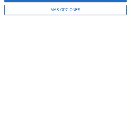
MÁS OPCIONES
Buscar
Buscar
¿TE GUSTA NUESTRO MATERIAL?
Introduce tu email para unirte a otros
80.871 suscriptores.
Dirección