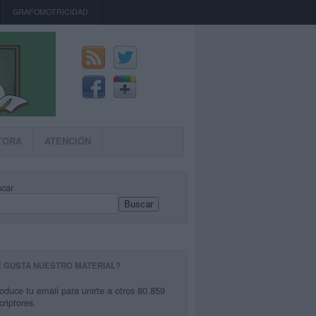
GRAFOMOTRICIDAD
TORA
ATENCIÓN
car
Buscar
E GUSTA NUESTRO MATERIAL?
roduce tu email para unirte a otros 80.859
criptores.