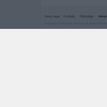
Aviso Legal
Contacto
Publicidad
Volver
Copyright Orientacion Andujar. All Rights Rese