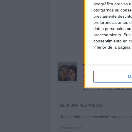
geográfica precisa e 
otorgarnos su conse
previamente descrito
preferencias antes d
datos personales pue
procesamiento. Sus p
consentimiento en cu
inferior de la página
Acerca de orientacion
Orientación Andújar no es sol
Maribel, que además de ser p
M
dentro del blog y en el cual,
voluntarios en sus meses de 
DEJA UNA RESPUESTA
Tu dirección de correo electrónico no será 
Comentario
*