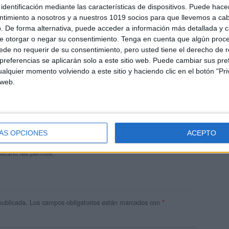
identificación mediante las características de dispositivos. Puede hacer
ntimiento a nosotros y a nuestros 1019 socios para que llevemos a ca
. De forma alternativa, puede acceder a información más detallada y 
e otorgar o negar su consentimiento.
Tenga en cuenta que algún proc
de no requerir de su consentimiento, pero usted tiene el derecho de r
referencias se aplicarán solo a este sitio web. Puede cambiar sus pref
alquier momento volviendo a este sitio y haciendo clic en el botón "Pri
 web.
andujar
o un blog, es la apuesta personal de dos profesores Ginés y
areja, son los encargados de los contenidos que encontramos
ÁS OPCIONES
ACEPTO
 vuelcan la mayor parte del tiempo, que sus tareas como docentes, y
verano les permite.
publicada.
Los campos obligatorios están marcados con
*