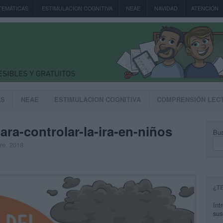
TEMÁTICAS
ESTIMULACION COGNITIVA
NEAE
NAVIDAD
ATENCIÓN
AS
NEAE
ESTIMULACION COGNITIVA
COMPRENSIÓN LEC
ara-controlar-la-ira-en-niños
Bus
bre, 2018
¿T
Int
sus