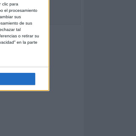
 clic para
bo el procesamiento
cambiar sus
esamiento de sus
echazar tal
erencias o retirar su
vacidad" en la parte