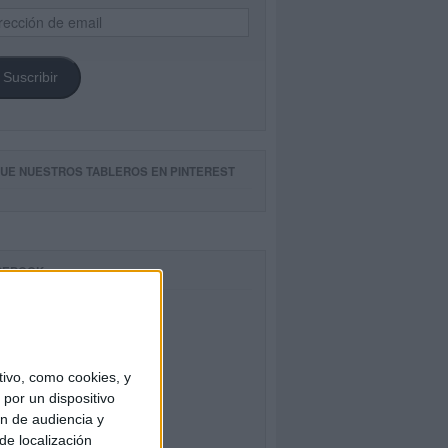
ección
il
Suscribir
GUE NUESTROS TABLEROS EN PINTEREST
CEBOOK
ivo, como cookies, y
por un dispositivo
ón de audiencia y
de localización