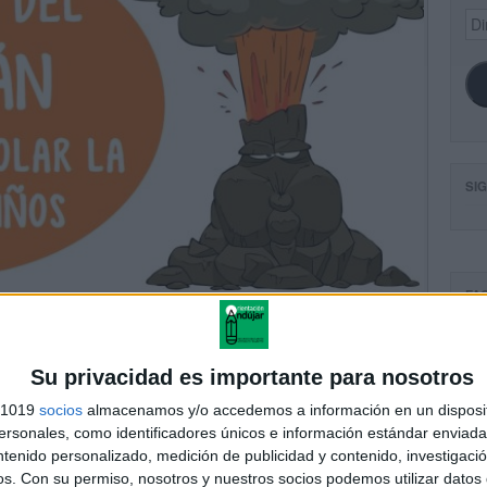
Dir
de
ema
SI
FA
Su privacidad es importante para nosotros
s 1019
socios
almacenamos y/o accedemos a información en un disposit
sonales, como identificadores únicos e información estándar enviada 
ntenido personalizado, medición de publicidad y contenido, investigaci
os.
Con su permiso, nosotros y nuestros socios podemos utilizar datos 