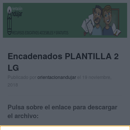
Encadenados PLANTILLA 2
LG
Publicado por
orientacionandujar
el 19 noviembre,
2018
Pulsa sobre el enlace para descargar
el archivo: