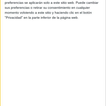
personal de dos profesores Ginés y Maribel, que
preferencias se aplicarán solo a este sitio web. Puede cambiar
sus preferencias o retirar su consentimiento en cualquier
además de ser pareja, son los encargados de los
momento volviendo a este sitio y haciendo clic en el botón
contenidos que encontramos dentro del blog y en el
"Privacidad" en la parte inferior de la página web.
cual, vuelcan la mayor parte del tiempo, que sus tareas
como docentes, y voluntarios en sus meses de verano
les permite.
DEJA UNA RESPUESTA
Tu dirección de correo electrónico no será
publicada.
Los campos obligatorios están marcados
con
*
Comentario
*