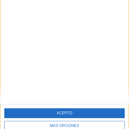
Nombre
*
Correo electrónico
*
Web
ACEPTO
MÁS OPCIONES