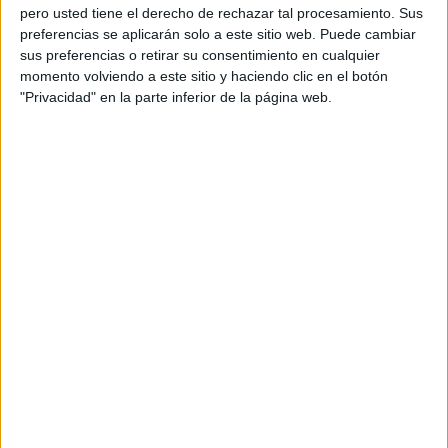
pero usted tiene el derecho de rechazar tal procesamiento. Sus
preferencias se aplicarán solo a este sitio web. Puede cambiar
sus preferencias o retirar su consentimiento en cualquier
momento volviendo a este sitio y haciendo clic en el botón
"Privacidad" en la parte inferior de la página web.
Acerca de orientacionandujar
Orientación Andújar no es solo un blog, es la apuesta
personal de dos profesores Ginés y Maribel, que
además de ser pareja, son los encargados de los
contenidos que encontramos dentro del blog y en el
cual, vuelcan la mayor parte del tiempo, que sus tareas
como docentes, y voluntarios en sus meses de verano
les permite.
DEJA UNA RESPUESTA
Tu dirección de correo electrónico no será
publicada.
Los campos obligatorios están marcados