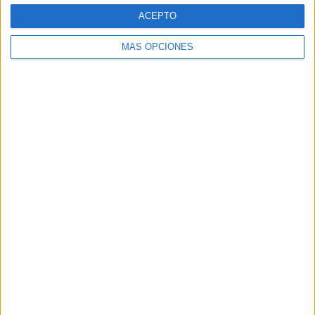
Web
ACEPTO
MÁS OPCIONES
Buscar
Buscar
¿TE GUSTA NUESTRO MATERIAL?
Introduce tu email para unirte a otros