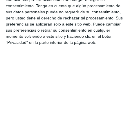
consentimiento.
Tenga en cuenta que algún procesamiento de
sus datos personales puede no requerir de su consentimiento,
pero usted tiene el derecho de rechazar tal procesamiento. Sus
Acerca de orientacionandujar
preferencias se aplicarán solo a este sitio web. Puede cambiar
sus preferencias o retirar su consentimiento en cualquier
Orientación Andújar no es solo un blog, es la apuesta
momento volviendo a este sitio y haciendo clic en el botón
personal de dos profesores Ginés y Maribel, que
"Privacidad" en la parte inferior de la página web.
además de ser pareja, son los encargados de los
contenidos que encontramos dentro del blog y en el
cual, vuelcan la mayor parte del tiempo, que sus tareas
como docentes, y voluntarios en sus meses de verano
les permite.
1 COMENTARIO
Yoana
Publicado
6 diciembre, 2023 a las 2:13 AM
Quiero agradecer el apoyo, generosida y el