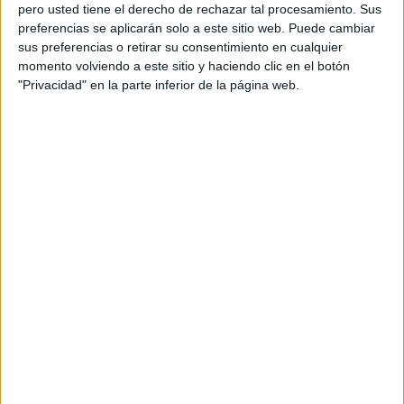
pero usted tiene el derecho de rechazar tal procesamiento. Sus
preferencias se aplicarán solo a este sitio web. Puede cambiar
sus preferencias o retirar su consentimiento en cualquier
momento volviendo a este sitio y haciendo clic en el botón
Acerca de orientacionandujar
"Privacidad" en la parte inferior de la página web.
Orientación Andújar no es solo un blog, es la apuesta
personal de dos profesores Ginés y Maribel, que
además de ser pareja, son los encargados de los
contenidos que encontramos dentro del blog y en el
cual, vuelcan la mayor parte del tiempo, que sus tareas
como docentes, y voluntarios en sus meses de verano
les permite.
DEJA UNA RESPUESTA
Tu dirección de correo electrónico no será
publicada.
Los campos obligatorios están marcados
con
*