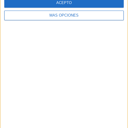
ACEPTO
MÁS OPCIONES
Buscar
Buscar
¿TE GUSTA NUESTRO MATERIAL?
Introduce tu email para unirte a otros
80.842 suscriptores.