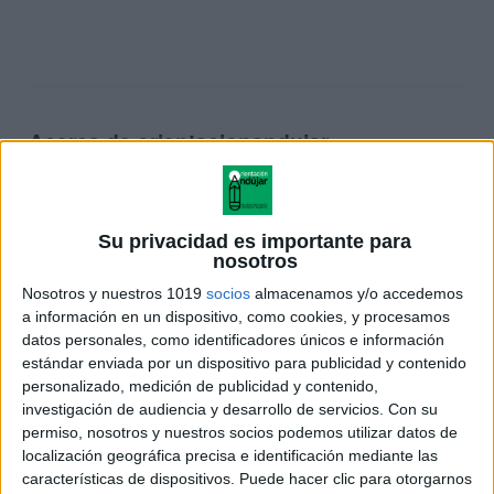
Acerca de orientacionandujar
Orientación Andújar no es solo un blog, es la apuesta
personal de dos profesores Ginés y Maribel, que
además de ser pareja, son los encargados de los
Su privacidad es importante para
contenidos que encontramos dentro del blog y en el
nosotros
cual, vuelcan la mayor parte del tiempo, que sus tareas
Nosotros y nuestros 1019
socios
almacenamos y/o accedemos
como docentes, y voluntarios en sus meses de verano
a información en un dispositivo, como cookies, y procesamos
les permite.
datos personales, como identificadores únicos e información
estándar enviada por un dispositivo para publicidad y contenido
personalizado, medición de publicidad y contenido,
investigación de audiencia y desarrollo de servicios.
Con su
15 COMMENTS
permiso, nosotros y nuestros socios podemos utilizar datos de
localización geográfica precisa e identificación mediante las
características de dispositivos. Puede hacer clic para otorgarnos
Ma. de Lourdes García J.