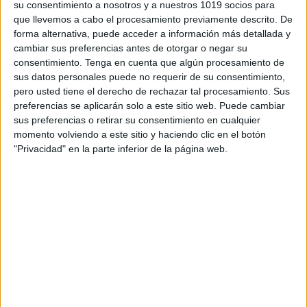
su consentimiento a nosotros y a nuestros 1019 socios para
Publicado
29 mayo, 2019 a las 3:38 AM
que llevemos a cabo el procesamiento previamente descrito. De
Yo trabajo con fomi los símbolos, sin
forma alternativa, puede acceder a información más detallada y
embargo es interesante el estilo de las
cambiar sus preferencias antes de otorgar o negar su
tarjetas para cada símbolo, que incluye una
consentimiento.
Tenga en cuenta que algún procesamiento de
característica o uso de cada elemento.
sus datos personales puede no requerir de su consentimiento,
pero usted tiene el derecho de rechazar tal procesamiento. Sus
preferencias se aplicarán solo a este sitio web. Puede cambiar
RESPONDER
sus preferencias o retirar su consentimiento en cualquier
momento volviendo a este sitio y haciendo clic en el botón
"Privacidad" en la parte inferior de la página web.
Carlos Bastidas
Publicado
1 marzo, 2020 a las 5:51 PM
Me encanto esta idea de la tabla periódica,
¿me regalarías las plantillas?, por favor
tengo dos hijos con enseñanza especial y
me ayudaría muchísimo. Gracias Dios la
bendiga