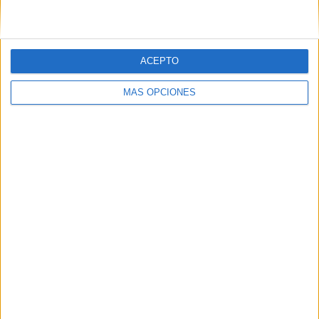
RESPONDER
ACEPTO
Gail hernandez
MÁS OPCIONES
Publicado
13 febrero, 2019 a las 3:44 AM
Son muy atractivos e interesantes los
materiales
RESPONDER
DEJA UNA RESPUESTA
Tu dirección de correo electrónico no será
publicada.
Los campos obligatorios están marcados
con
*