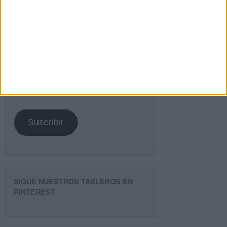
¿TE GUSTA NUESTRO MATERIAL?
Introduce tu email para unirte a otros
80.859 suscriptores.
Dirección
de
email
Suscribir
SIGUE NUESTROS TABLEROS EN
PINTEREST