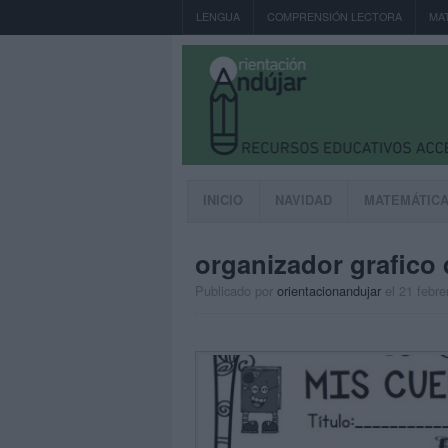
LENGUA
COMPRENSIÓN LECTORA
MA
INICIO
NAVIDAD
MATEMÁTIC
organizador grafico
Publicado por
orientacionandujar
el 21 febre