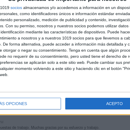
s 1019
socios
almacenamos y/o accedemos a información en un disposit
sonales, como identificadores únicos e información estándar enviada 
ntenido personalizado, medición de publicidad y contenido, investigaci
os.
Con su permiso, nosotros y nuestros socios podemos utilizar datos 
identificación mediante las características de dispositivos. Puede hacer
ntimiento a nosotros y a nuestros 1019 socios para que llevemos a ca
. De forma alternativa, puede acceder a información más detallada y 
e otorgar o negar su consentimiento.
Tenga en cuenta que algún proc
de no requerir de su consentimiento, pero usted tiene el derecho de r
referencias se aplicarán solo a este sitio web. Puede cambiar sus pref
andujar
alquier momento volviendo a este sitio y haciendo clic en el botón "Pri
o un blog, es la apuesta personal de dos profesores Ginés y
 web.
areja, son los encargados de los contenidos que encontramos
 vuelcan la mayor parte del tiempo, que sus tareas como docentes, y
verano les permite.
ÁS OPCIONES
ACEPTO
 PM
estas de trabajo. Muchas gracias por su esfuerzo y trabajo.