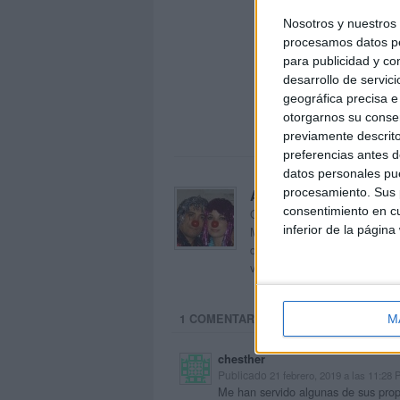
Nosotros y nuestro
procesamos datos per
para publicidad y co
desarrollo de servici
geográfica precisa e 
otorgarnos su conse
previamente descrito
preferencias antes d
datos personales pue
procesamiento. Sus p
Acerca de orientacion
consentimiento en cu
Orientación Andújar no es sol
inferior de la página
Maribel, que además de ser p
dentro del blog y en el cual,
voluntarios en sus meses de 
1 COMENTARIO
M
chesther
Publicado
21 febrero, 2019 a las 11:28
Me han servido algunas de sus propu