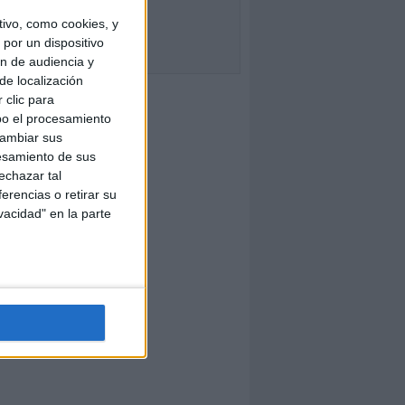
ivo, como cookies, y
por un dispositivo
ón de audiencia y
de localización
 clic para
bo el procesamiento
cambiar sus
esamiento de sus
echazar tal
erencias o retirar su
vacidad" en la parte