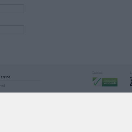
Calidad:
L
 arriba
rved