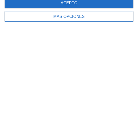
ACEPTO
MÁS OPCIONES
Buscar
Buscar
¿TE GUSTA NUESTRO MATERIAL?
Introduce tu email para unirte a otros
80.859 suscriptores.