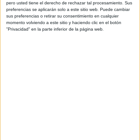
pero usted tiene el derecho de rechazar tal procesamiento. Sus
preferencias se aplicarán solo a este sitio web. Puede cambiar
sus preferencias o retirar su consentimiento en cualquier
momento volviendo a este sitio y haciendo clic en el botón
Acerca de orientacionandujar
"Privacidad" en la parte inferior de la página web.
Orientación Andújar no es solo un blog, es la apuesta
personal de dos profesores Ginés y Maribel, que
además de ser pareja, son los encargados de los
contenidos que encontramos dentro del blog y en el
cual, vuelcan la mayor parte del tiempo, que sus tareas
como docentes, y voluntarios en sus meses de verano
les permite.
DEJA UNA RESPUESTA
Tu dirección de correo electrónico no será
publicada.
Los campos obligatorios están marcados
con
*