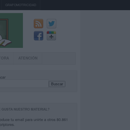
GRAFOMOTRICIDAD
TORA
ATENCIÓN
car
Buscar
E GUSTA NUESTRO MATERIAL?
roduce tu email para unirte a otros 80.861
criptores.