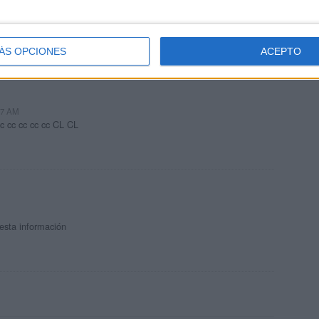
izaje que ustedes enviàn son excelentes
ÁS OPCIONES
ACEPTO
:27 AM
c cc cc cc cc CL CL
esta información