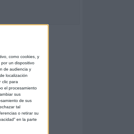
ivo, como cookies, y
por un dispositivo
ón de audiencia y
de localización
 clic para
bo el procesamiento
cambiar sus
esamiento de sus
echazar tal
erencias o retirar su
vacidad" en la parte