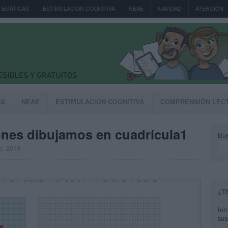
TEMÁTICAS
ESTIMULACION COGNITIVA
NEAE
NAVIDAD
ATENCIÓN
AS
NEAE
ESTIMULACION COGNITIVA
COMPRENSIÓN LEC
ones dibujamos en cuadrícula1
Bus
o, 2019
¿T
Int
sus