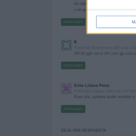
de trabajo. Cada recurso de aprend
y de gran ayuda. Felicitaciones !
M
RESPONDER
K
Publicado
26 diciembre, 2021 a las 12
HH bb ggh ven k chi j con gg cucu c
RESPONDER
Erika Liliana Pérez
Publicado
5 agosto, 2024 a las 2:57 AM
Buen día, quisiera poder acceder a 
RESPONDER
DEJA UNA RESPUESTA