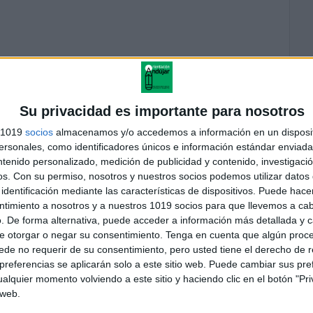
Su privacidad es importante para nosotros
s 1019
socios
almacenamos y/o accedemos a información en un disposit
sonales, como identificadores únicos e información estándar enviada 
andujar
ntenido personalizado, medición de publicidad y contenido, investigaci
o un blog, es la apuesta personal de dos profesores Ginés y
os.
Con su permiso, nosotros y nuestros socios podemos utilizar datos 
areja, son los encargados de los contenidos que encontramos
identificación mediante las características de dispositivos. Puede hacer
 vuelcan la mayor parte del tiempo, que sus tareas como docentes, y
ntimiento a nosotros y a nuestros 1019 socios para que llevemos a ca
verano les permite.
. De forma alternativa, puede acceder a información más detallada y 
e otorgar o negar su consentimiento.
Tenga en cuenta que algún proc
de no requerir de su consentimiento, pero usted tiene el derecho de r
referencias se aplicarán solo a este sitio web. Puede cambiar sus pref
alquier momento volviendo a este sitio y haciendo clic en el botón "Pri
 web.
 por el apoyo que me dan a travès de cada una estas herramientas