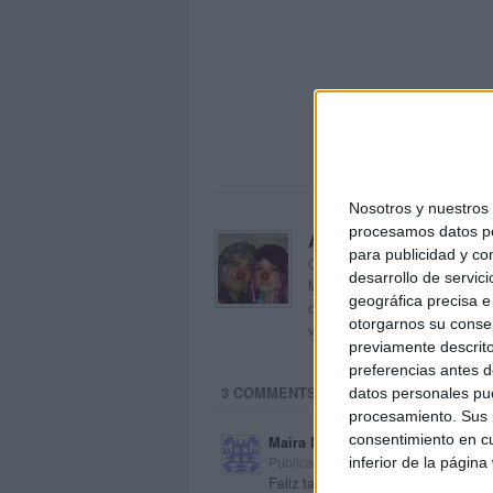
Nosotros y nuestro
procesamos datos per
Acerca de orientacion
para publicidad y co
Orientación Andújar no es sol
desarrollo de servici
Maribel, que además de ser p
geográfica precisa e 
dentro del blog y en el cual,
otorgarnos su conse
voluntarios en sus meses de 
previamente descrito
preferencias antes d
3 COMMENTS
datos personales pue
procesamiento. Sus p
consentimiento en cu
Maira Mejias
Publicado
inferior de la página
3 junio, 2019 a las 6:34 PM
Feliz tarde, quiero dar las gracias