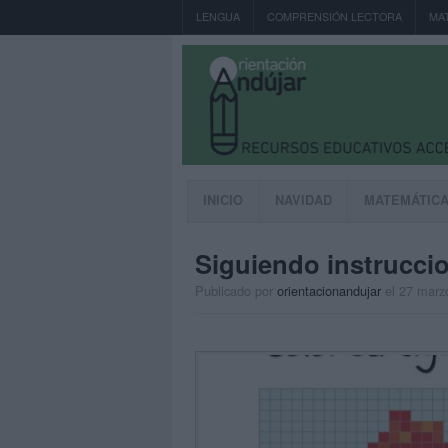
LENGUA
COMPRENSIÓN LECTORA
MA
INICIO
NAVIDAD
MATEMÁTIC
Siguiendo instrucci
Publicado por
orientacionandujar
el 27 marz