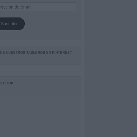
ección
il
Suscribir
GUE NUESTROS TABLEROS EN PINTEREST
CEBOOK