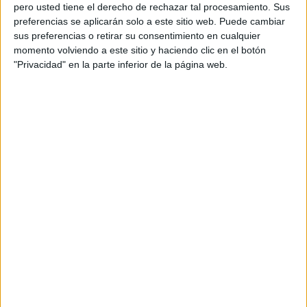
pero usted tiene el derecho de rechazar tal procesamiento. Sus
preferencias se aplicarán solo a este sitio web. Puede cambiar
sus preferencias o retirar su consentimiento en cualquier
momento volviendo a este sitio y haciendo clic en el botón
Acerca de orientacionandujar
"Privacidad" en la parte inferior de la página web.
Orientación Andújar no es solo un blog, es la apuesta
personal de dos profesores Ginés y Maribel, que
además de ser pareja, son los encargados de los
contenidos que encontramos dentro del blog y en el
cual, vuelcan la mayor parte del tiempo, que sus tareas
como docentes, y voluntarios en sus meses de verano
les permite.
DEJA UNA RESPUESTA
Tu dirección de correo electrónico no será
publicada.
Los campos obligatorios están marcados
con
*