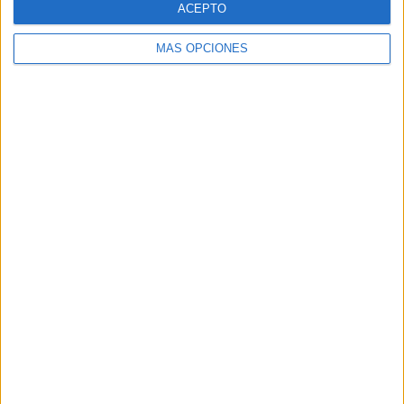
ACEPTO
MÁS OPCIONES
Buscar
Buscar
¿TE GUSTA NUESTRO MATERIAL?
Introduce tu email para unirte a otros
80.871 suscriptores.