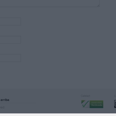
Calidad:
L
 arriba
rved