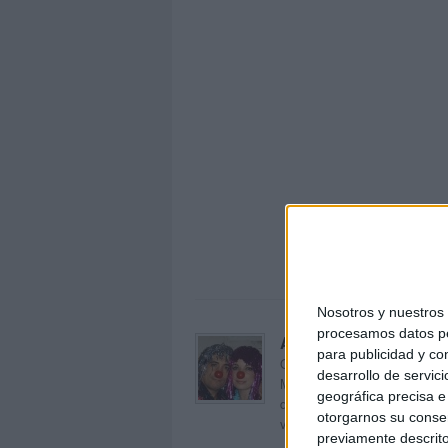
formar 
Nosotros y nuestro
procesamos datos per
Acerca de orientacion
para publicidad y co
Orientación Andújar no es sol
desarrollo de servici
Maribel, que además de ser p
geográfica precisa e 
dentro del blog y en el cual,
otorgarnos su conse
voluntarios en sus meses de 
previamente descrito