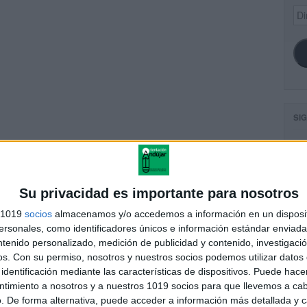
Dir
de
ema
SI
palabras trisilabas
FA
Su privacidad es importante para nosotros
s 1019
socios
almacenamos y/o accedemos a información en un disposit
sonales, como identificadores únicos e información estándar enviada 
andujar
ntenido personalizado, medición de publicidad y contenido, investigaci
o un blog, es la apuesta personal de dos profesores Ginés y
os.
Con su permiso, nosotros y nuestros socios podemos utilizar datos 
areja, son los encargados de los contenidos que encontramos
identificación mediante las características de dispositivos. Puede hacer
 vuelcan la mayor parte del tiempo, que sus tareas como docentes, y
ntimiento a nosotros y a nuestros 1019 socios para que llevemos a ca
verano les permite.
. De forma alternativa, puede acceder a información más detallada y 