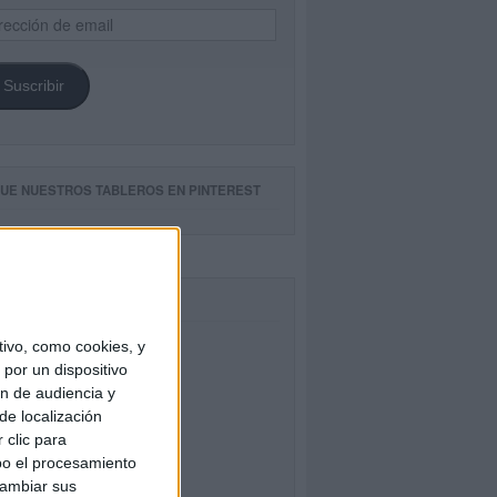
ección
il
Suscribir
GUE NUESTROS TABLEROS EN PINTEREST
CEBOOK
ivo, como cookies, y
por un dispositivo
ón de audiencia y
de localización
 clic para
bo el procesamiento
cambiar sus