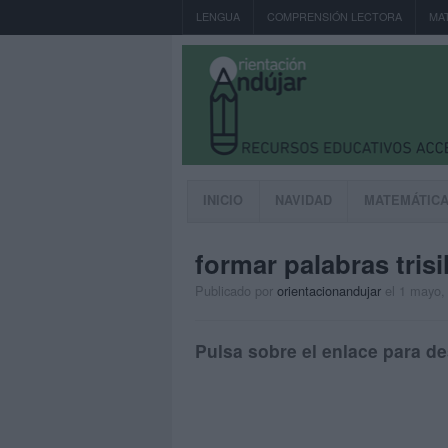
LENGUA
COMPRENSIÓN LECTORA
MA
INICIO
NAVIDAD
MATEMÁTIC
formar palabras trisi
Publicado por
orientacionandujar
el 1 mayo,
Pulsa sobre el enlace para de