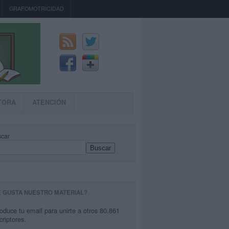
GRAFOMOTRICIDAD
TORA
ATENCIÓN
car
Buscar
E GUSTA NUESTRO MATERIAL?
roduce tu email para unirte a otros 80.861
criptores.