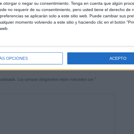
e otorgar o negar su consentimiento.
Tenga en cuenta que algún proc
de no requerir de su consentimiento, pero usted tiene el derecho de r
referencias se aplicarán solo a este sitio web. Puede cambiar sus pref
alquier momento volviendo a este sitio y haciendo clic en el botón "Pri
 web.
1:03 PM
dos
ÁS OPCIONES
ACEPTO
publicada.
Los campos obligatorios están marcados con
*