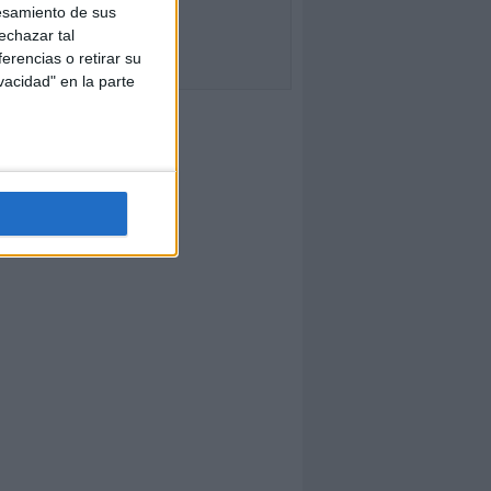
esamiento de sus
echazar tal
erencias o retirar su
vacidad" en la parte