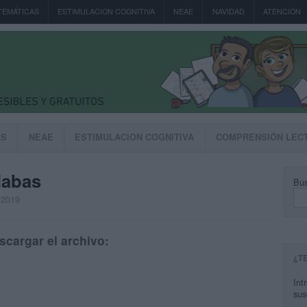
TEMÁTICAS
ESTIMULACION COGNITIVA
NEAE
NAVIDAD
ATENCIÓN
AS
NEAE
ESTIMULACION COGNITIVA
COMPRENSIÓN LEC
labas
Bus
 2019
scargar el archivo:
¿T
Int
sus