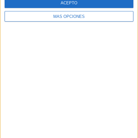
ACEPTO
MÁS OPCIONES
Buscar
Buscar
¿TE GUSTA NUESTRO MATERIAL?
Introduce tu email para unirte a otros
80.864 suscriptores.