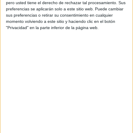
pero usted tiene el derecho de rechazar tal procesamiento. Sus
preferencias se aplicarán solo a este sitio web. Puede cambiar
sus preferencias o retirar su consentimiento en cualquier
momento volviendo a este sitio y haciendo clic en el botón
Acerca de orientacionandujar
"Privacidad" en la parte inferior de la página web.
Orientación Andújar no es solo un blog, es la apuesta
personal de dos profesores Ginés y Maribel, que
además de ser pareja, son los encargados de los
contenidos que encontramos dentro del blog y en el
cual, vuelcan la mayor parte del tiempo, que sus tareas
como docentes, y voluntarios en sus meses de verano
les permite.
DEJA UNA RESPUESTA
Tu dirección de correo electrónico no será
publicada.
Los campos obligatorios están marcados
con
*