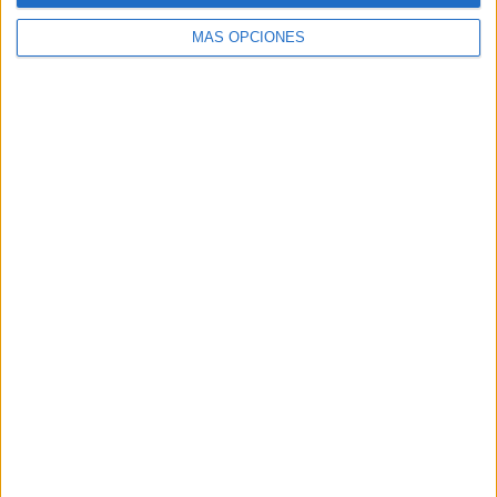
MÁS OPCIONES
Buscar
Buscar
¿TE GUSTA NUESTRO MATERIAL?
Introduce tu email para unirte a otros
80.867 suscriptores.
Dirección