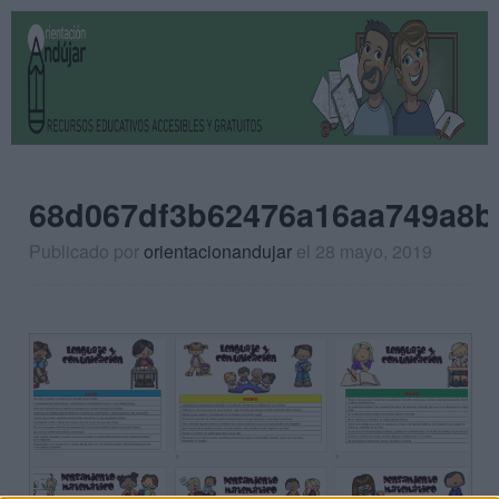
68d067df3b62476a16aa749a8b
Publicado por
orientacionandujar
el 28 mayo, 2019