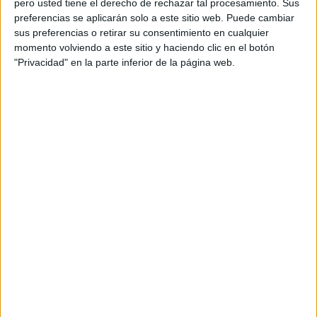
pero usted tiene el derecho de rechazar tal procesamiento. Sus
preferencias se aplicarán solo a este sitio web. Puede cambiar
Acerca de orientacionandujar
sus preferencias o retirar su consentimiento en cualquier
momento volviendo a este sitio y haciendo clic en el botón
Orientación Andújar no es solo un blog, es la apuesta
"Privacidad" en la parte inferior de la página web.
personal de dos profesores Ginés y Maribel, que
además de ser pareja, son los encargados de los
contenidos que encontramos dentro del blog y en el
cual, vuelcan la mayor parte del tiempo, que sus tareas
como docentes, y voluntarios en sus meses de verano
les permite.
DEJA UNA RESPUESTA
Tu dirección de correo electrónico no será
publicada.
Los campos obligatorios están marcados
con
*