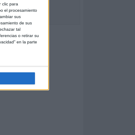
 clic para
bo el procesamiento
cambiar sus
esamiento de sus
echazar tal
erencias o retirar su
vacidad" en la parte