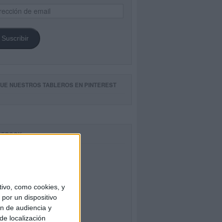
ección
il
Suscribir
GUE NUESTROS TABLEROS EN PINTEREST
CEBOOK
ivo, como cookies, y
por un dispositivo
ón de audiencia y
de localización