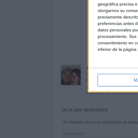
geográfica precisa e 
otorgarnos su conse
previamente descrito
preferencias antes d
datos personales pue
procesamiento. Sus p
consentimiento en cu
inferior de la página
Acerca de orientacion
Orientación Andújar no es sol
Maribel, que además de ser p
M
dentro del blog y en el cual,
voluntarios en sus meses de 
DEJA UNA RESPUESTA
Tu dirección de correo electrónico no será 
Comentario
*