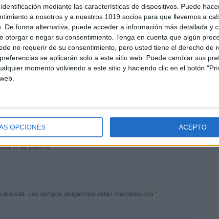
identificación mediante las características de dispositivos. Puede hacer
ntimiento a nosotros y a nuestros 1019 socios para que llevemos a ca
. De forma alternativa, puede acceder a información más detallada y 
e otorgar o negar su consentimiento.
Tenga en cuenta que algún proc
de no requerir de su consentimiento, pero usted tiene el derecho de r
referencias se aplicarán solo a este sitio web. Puede cambiar sus pref
alquier momento volviendo a este sitio y haciendo clic en el botón "Pri
 web.
andujar
o un blog, es la apuesta personal de dos profesores Ginés y
areja, son los encargados de los contenidos que encontramos
ÁS OPCIONES
ACEPTO
 vuelcan la mayor parte del tiempo, que sus tareas como docentes, y
verano les permite.
publicada.
Los campos obligatorios están marcados con
*