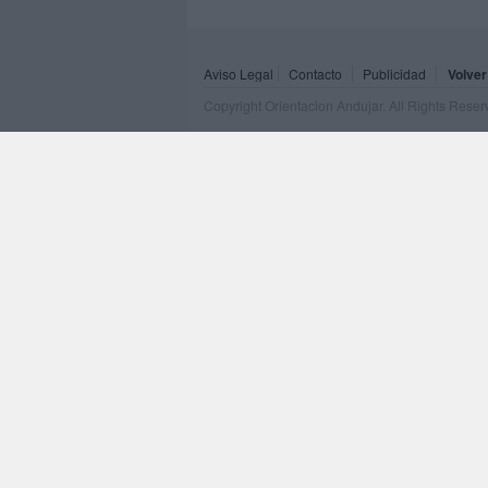
Aviso Legal
Contacto
Publicidad
Volver
Copyright Orientacion Andujar. All Rights Rese