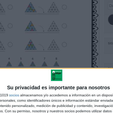
Dir
de
ema
SI
FA
Su privacidad es importante para nosotros
s 1019
socios
almacenamos y/o accedemos a información en un disposit
sonales, como identificadores únicos e información estándar enviada 
ntenido personalizado, medición de publicidad y contenido, investigaci
os.
Con su permiso, nosotros y nuestros socios podemos utilizar datos 