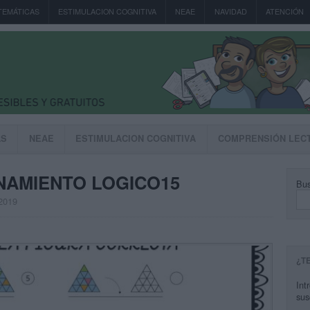
TEMÁTICAS
ESTIMULACION COGNITIVA
NEAE
NAVIDAD
ATENCIÓN
AS
NEAE
ESTIMULACION COGNITIVA
COMPRENSIÓN LEC
NAMIENTO LOGICO15
Bus
 2019
¿T
Int
sus