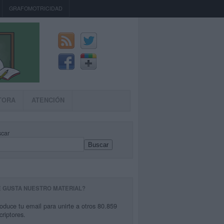
GRAFOMOTRICIDAD
TORA
ATENCIÓN
car
Buscar
E GUSTA NUESTRO MATERIAL?
roduce tu email para unirte a otros 80.859
criptores.