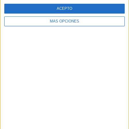
Web
ACEPTO
MÁS OPCIONES
Buscar
Buscar
¿TE GUSTA NUESTRO MATERIAL?