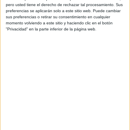
pero usted tiene el derecho de rechazar tal procesamiento. Sus
preferencias se aplicarán solo a este sitio web. Puede cambiar
sus preferencias o retirar su consentimiento en cualquier
momento volviendo a este sitio y haciendo clic en el botón
"Privacidad" en la parte inferior de la página web.
Acerca de orientacionandujar
Orientación Andújar no es solo un blog, es la apuesta
personal de dos profesores Ginés y Maribel, que
además de ser pareja, son los encargados de los
contenidos que encontramos dentro del blog y en el
cual, vuelcan la mayor parte del tiempo, que sus tareas
como docentes, y voluntarios en sus meses de verano
les permite.
DEJA UNA RESPUESTA
Tu dirección de correo electrónico no será