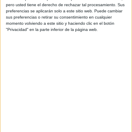
pero usted tiene el derecho de rechazar tal procesamiento. Sus
preferencias se aplicarán solo a este sitio web. Puede cambiar
sus preferencias o retirar su consentimiento en cualquier
momento volviendo a este sitio y haciendo clic en el botón
"Privacidad" en la parte inferior de la página web.
Acerca de orientacionandujar
Orientación Andújar no es solo un blog, es la apuesta
personal de dos profesores Ginés y Maribel, que
además de ser pareja, son los encargados de los
contenidos que encontramos dentro del blog y en el
cual, vuelcan la mayor parte del tiempo, que sus tareas
como docentes, y voluntarios en sus meses de verano
les permite.
DEJA UNA RESPUESTA
Tu dirección de correo electrónico no será