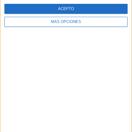
Web
ACEPTO
MÁS OPCIONES
Buscar
Buscar
¿TE GUSTA NUESTRO MATERIAL?