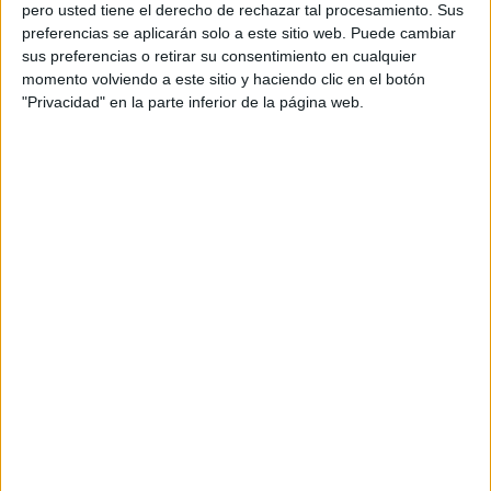
pero usted tiene el derecho de rechazar tal procesamiento. Sus
preferencias se aplicarán solo a este sitio web. Puede cambiar
sus preferencias o retirar su consentimiento en cualquier
momento volviendo a este sitio y haciendo clic en el botón
Acerca de orientacionandujar
"Privacidad" en la parte inferior de la página web.
Orientación Andújar no es solo un blog, es la apuesta
personal de dos profesores Ginés y Maribel, que
además de ser pareja, son los encargados de los
contenidos que encontramos dentro del blog y en el
cual, vuelcan la mayor parte del tiempo, que sus tareas
como docentes, y voluntarios en sus meses de verano
les permite.
DEJA UNA RESPUESTA
Tu dirección de correo electrónico no será
publicada.
Los campos obligatorios están marcados
con
*