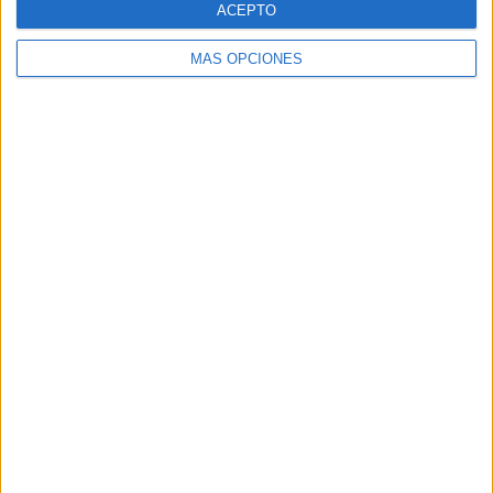
ACEPTO
MÁS OPCIONES
Buscar
Buscar
¿TE GUSTA NUESTRO MATERIAL?
Introduce tu email para unirte a otros
80.853 suscriptores.