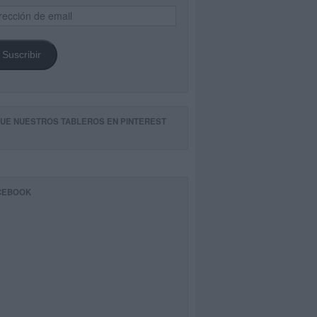
ección
il
Suscribir
GUE NUESTROS TABLEROS EN PINTEREST
CEBOOK