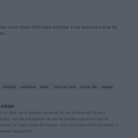
los curso 2024-2025 para entregar a tus alumnos a final de
rso
colegios
escolares
ideas
inicio de curso
primer día
regalos
andujar
o un blog, es la apuesta personal de dos profesores Ginés y
areja, son los encargados de los contenidos que encontramos
 vuelcan la mayor parte del tiempo, que sus tareas como docentes, y
verano les permite.