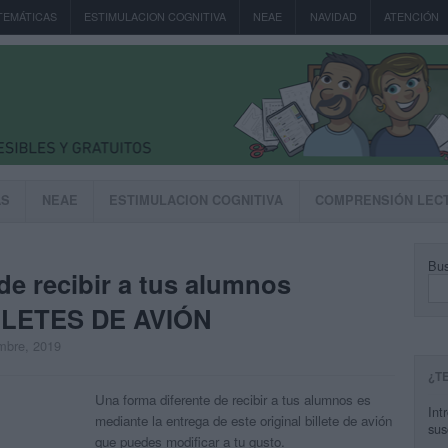
TEMÁTICAS
ESTIMULACION COGNITIVA
NEAE
NAVIDAD
ATENCIÓN
AS
NEAE
ESTIMULACION COGNITIVA
COMPRENSIÓN LEC
Bus
de recibir a tus alumnos
LETES DE AVIÓN
embre, 2019
¿T
Una forma diferente de recibir a tus alumnos es
Int
mediante la entrega de este original billete de avión
sus
que puedes modificar a tu gusto.