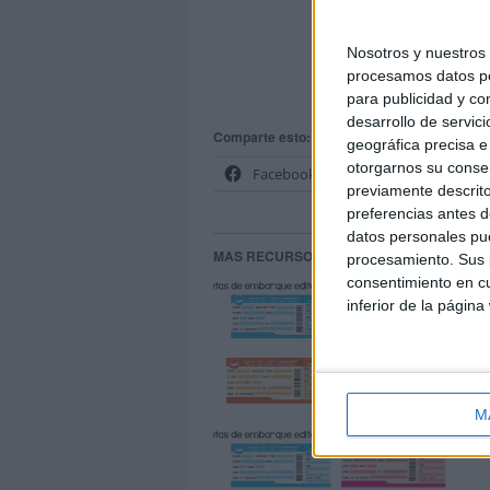
ELLA DESCUBRI
Nosotros y nuestro
procesamos datos per
https://www.i
para publicidad y co
desarrollo de servici
Comparte esto:
geográfica precisa e 
otorgarnos su conse
Facebook
X
previamente descrito
preferencias antes d
datos personales pue
MAS RECURSOS SOBRE ESTE TEMA
procesamiento. Sus p
consentimiento en cu
Bil
inferior de la página
20
M
Bil