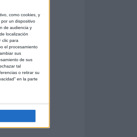
ivo, como cookies, y
por un dispositivo
ón de audiencia y
de localización
 clic para
bo el procesamiento
cambiar sus
esamiento de sus
echazar tal
erencias o retirar su
vacidad" en la parte