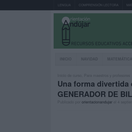
LENGUA
COMPRENSIÓN LECTORA
MA
INICIO
NAVIDAD
MATEMÁTIC
Inicio de curso
,
Para maestros y profesores
Una forma divertida 
GENERADOR DE BIL
Publicado por
orientacionandujar
el 4 septi