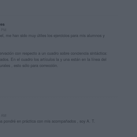
es
5 PM
el, me han sido muy útiles los ejercicios para mis alumnos y
rvación con respecto a un cuadro sobre conciencia sintáctica:
dos. En el cuadro los artículos la y una están en la línea del
rales , esto sólo para corrección.
3 AM
las pondré en práctica con mis acompañados , soy A. T.