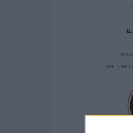
htt
SUPER
QUE TIENE C