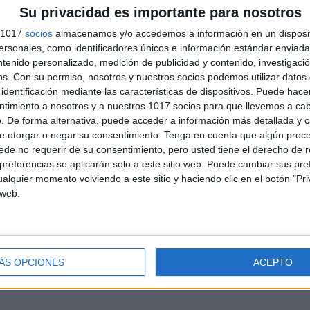
Su privacidad es importante para nosotros
 LA PÁGINA GRACIAS
@havefunwithcoco
s 1017
socios
almacenamos y/o accedemos a información en un disposit
sonales, como identificadores únicos e información estándar enviada 
nstagram.com/la.clase.de.lore/
ntenido personalizado, medición de publicidad y contenido, investigaci
os.
Con su permiso, nosotros y nuestros socios podemos utilizar datos 
identificación mediante las características de dispositivos. Puede hacer
ntimiento a nosotros y a nuestros 1017 socios para que llevemos a ca
. De forma alternativa, puede acceder a información más detallada y 
e otorgar o negar su consentimiento.
Tenga en cuenta que algún proc
de no requerir de su consentimiento, pero usted tiene el derecho de r
referencias se aplicarán solo a este sitio web. Puede cambiar sus pref
alquier momento volviendo a este sitio y haciendo clic en el botón "Pri
letes de avión editables para recibir a tus alumnos curso
 web.
23-2024
ÁS OPCIONES
ACEPTO
letes de avión editables para recibir a tus alumnos