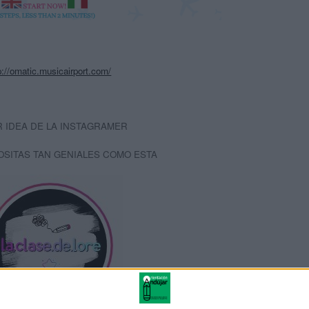
p://omatic.musicairport.com/
 IDEA DE LA INSTAGRAMER
OSITAS TAN GENIALES COMO ESTA