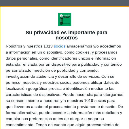
Su privacidad es importante para
nosotros
Nosotros y nuestros 1019
socios
almacenamos y/o accedemos
a información en un dispositivo, como cookies, y procesamos
datos personales, como identificadores únicos e información
estándar enviada por un dispositivo para publicidad y contenido
personalizado, medición de publicidad y contenido,
investigación de audiencia y desarrollo de servicios.
Con su
02_Datos_Personales_2019-20
permiso, nosotros y nuestros socios podemos utilizar datos de
localización geográfica precisa e identificación mediante las
características de dispositivos. Puede hacer clic para otorgarnos
su consentimiento a nosotros y a nuestros 1019 socios para
que llevemos a cabo el procesamiento previamente descrito. De
Acerca de orientacionandujar
forma alternativa, puede acceder a información más detallada y
Orientación Andújar no es solo un blog, es la apuesta
cambiar sus preferencias antes de otorgar o negar su
personal de dos profesores Ginés y Maribel, que
consentimiento.
Tenga en cuenta que algún procesamiento de