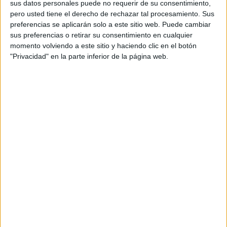
sus datos personales puede no requerir de su consentimiento,
además de ser pareja, son los encargados de los
pero usted tiene el derecho de rechazar tal procesamiento. Sus
contenidos que encontramos dentro del blog y en el
preferencias se aplicarán solo a este sitio web. Puede cambiar
cual, vuelcan la mayor parte del tiempo, que sus tareas
sus preferencias o retirar su consentimiento en cualquier
como docentes, y voluntarios en sus meses de verano
momento volviendo a este sitio y haciendo clic en el botón
les permite.
"Privacidad" en la parte inferior de la página web.
1 COMENTARIO
Ángeles Ramos
Publicado
11 diciembre, 2019 a las 2:54 PM
Me parece excelente el msterial para llevar
una organización del trabajo
RESPONDER