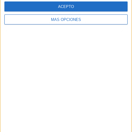
Web
ACEPTO
MÁS OPCIONES
Buscar
Buscar
¿TE GUSTA NUESTRO MATERIAL?
Introduce tu email para unirte a otros