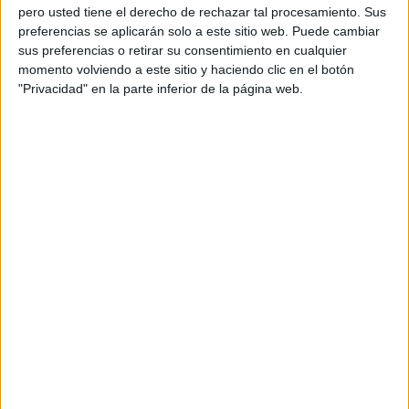
pero usted tiene el derecho de rechazar tal procesamiento. Sus
preferencias se aplicarán solo a este sitio web. Puede cambiar
sus preferencias o retirar su consentimiento en cualquier
momento volviendo a este sitio y haciendo clic en el botón
"Privacidad" en la parte inferior de la página web.
Acerca de orientacionandujar
Orientación Andújar no es solo un blog, es la apuesta
personal de dos profesores Ginés y Maribel, que
además de ser pareja, son los encargados de los
contenidos que encontramos dentro del blog y en el
cual, vuelcan la mayor parte del tiempo, que sus tareas
como docentes, y voluntarios en sus meses de verano
les permite.
DEJA UNA RESPUESTA
Tu dirección de correo electrónico no será
publicada.
Los campos obligatorios están marcados