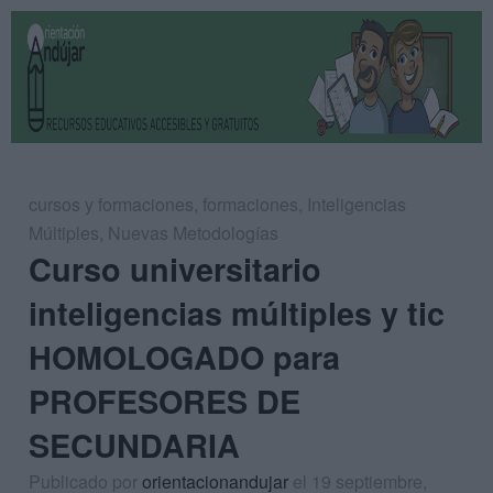
cursos y formaciones
,
formaciones
,
Inteligencias
Múltiples
,
Nuevas Metodologías
Curso universitario
inteligencias múltiples y tic
HOMOLOGADO para
PROFESORES DE
SECUNDARIA
Publicado por
orientacionandujar
el 19 septiembre,