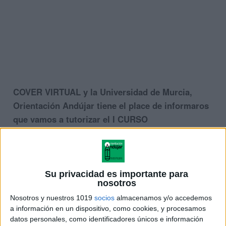
COVER VIRTUAL y la Universidad de Murcia,
Orientación Andújar tiene el place de informaros
que vamos a tutorizar el I CURSO
UNIVERSITARIO INTELIGENCIAS MÚLTIPLES que
lanza la Universidad de Murcia que consta de 4,5
créditos ECTS y que son baremables y
homologables para oposiciones y trienios y
Su privacidad es importante para
nosotros
sesenios de formación.
Nosotros y nuestros 1019
socios
almacenamos y/o accedemos
a información en un dispositivo, como cookies, y procesamos
datos personales, como identificadores únicos e información