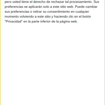
pero usted tiene el derecho de rechazar tal procesamiento. Sus
preferencias se aplicarán solo a este sitio web. Puede cambiar
sus preferencias o retirar su consentimiento en cualquier
Acerca de orientacionandujar
momento volviendo a este sitio y haciendo clic en el botón
"Privacidad" en la parte inferior de la página web.
Orientación Andújar no es solo un blog, es la apuesta
personal de dos profesores Ginés y Maribel, que
además de ser pareja, son los encargados de los
contenidos que encontramos dentro del blog y en el
cual, vuelcan la mayor parte del tiempo, que sus tareas
como docentes, y voluntarios en sus meses de verano
les permite.
DEJA UNA RESPUESTA
Tu dirección de correo electrónico no será
publicada.
Los campos obligatorios están marcados
con
*