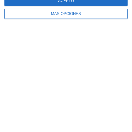
ACEPTO
MÁS OPCIONES
Buscar
Buscar
¿TE GUSTA NUESTRO MATERIAL?
Introduce tu email para unirte a otros
80.859 suscriptores.