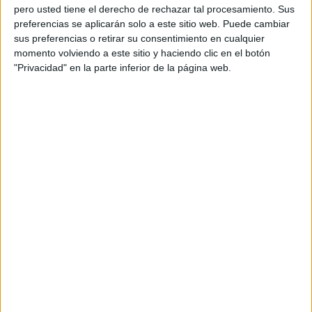
pero usted tiene el derecho de rechazar tal procesamiento. Sus
preferencias se aplicarán solo a este sitio web. Puede cambiar
sus preferencias o retirar su consentimiento en cualquier
momento volviendo a este sitio y haciendo clic en el botón
"Privacidad" en la parte inferior de la página web.
Acerca de orientacionandujar
Orientación Andújar no es solo un blog, es la apuesta
personal de dos profesores Ginés y Maribel, que
además de ser pareja, son los encargados de los
contenidos que encontramos dentro del blog y en el
cual, vuelcan la mayor parte del tiempo, que sus tareas
como docentes, y voluntarios en sus meses de verano
les permite.
DEJA UNA RESPUESTA
Tu dirección de correo electrónico no será
publicada.
Los campos obligatorios están marcados