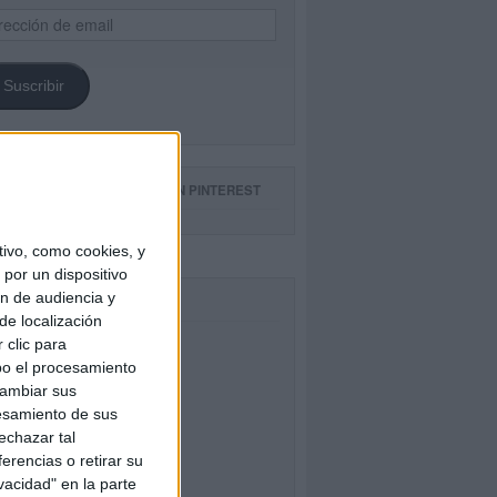
ección
il
Suscribir
GUE NUESTROS TABLEROS EN PINTEREST
ivo, como cookies, y
por un dispositivo
ón de audiencia y
CEBOOK
de localización
 clic para
bo el procesamiento
cambiar sus
esamiento de sus
echazar tal
erencias o retirar su
vacidad" en la parte