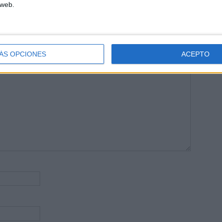
 web.
publicada.
Los campos obligatorios están marcados con
*
ÁS OPCIONES
ACEPTO