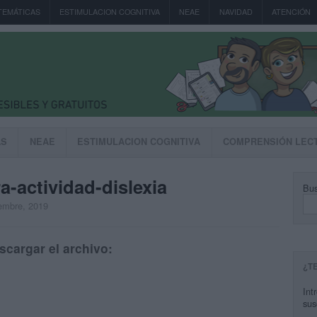
TEMÁTICAS
ESTIMULACION COGNITIVA
NEAE
NAVIDAD
ATENCIÓN
AS
NEAE
ESTIMULACION COGNITIVA
COMPRENSIÓN LEC
ra-actividad-dislexia
Bus
iembre, 2019
scargar el archivo:
¿T
Int
sus