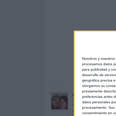
Nosotros y nuestro
tarjeta
procesamos datos per
para publicidad y co
desarrollo de servici
geográfica precisa e 
otorgarnos su conse
previamente descrito
Acerca de orientacion
preferencias antes d
Orientación Andújar no es sol
datos personales pue
Maribel, que además de ser p
procesamiento. Sus p
dentro del blog y en el cual,
consentimiento en cu
voluntarios en sus meses de 