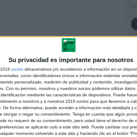
Dir
de
ema
SI
Su privacidad es importante para nosotros
s 1019
socios
almacenamos y/o accedemos a información en un disposit
s-lectoescritura-actividad-
sonales, como identificadores únicos e información estándar enviada 
dislexia
ntenido personalizado, medición de publicidad y contenido, investigaci
FA
os.
Con su permiso, nosotros y nuestros socios podemos utilizar datos 
identificación mediante las características de dispositivos. Puede hacer
ntimiento a nosotros y a nuestros 1019 socios para que llevemos a ca
. De forma alternativa, puede acceder a información más detallada y 
andujar
e otorgar o negar su consentimiento.
Tenga en cuenta que algún proc
o un blog, es la apuesta personal de dos profesores Ginés y
de no requerir de su consentimiento, pero usted tiene el derecho de r
areja, son los encargados de los contenidos que encontramos
referencias se aplicarán solo a este sitio web. Puede cambiar sus pref
 vuelcan la mayor parte del tiempo, que sus tareas como docentes, y
alquier momento volviendo a este sitio y haciendo clic en el botón "Pri
verano les permite.