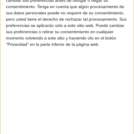
cambiar sus preferencias antes de otorgar o negar su
consentimiento.
Tenga en cuenta que algún procesamiento de
sus datos personales puede no requerir de su consentimiento,
pero usted tiene el derecho de rechazar tal procesamiento. Sus
Acerca de orientacionandujar
preferencias se aplicarán solo a este sitio web. Puede cambiar
Orientación Andújar no es solo un blog, es la apuesta
sus preferencias o retirar su consentimiento en cualquier
personal de dos profesores Ginés y Maribel, que
momento volviendo a este sitio y haciendo clic en el botón
además de ser pareja, son los encargados de los
"Privacidad" en la parte inferior de la página web.
contenidos que encontramos dentro del blog y en el
cual, vuelcan la mayor parte del tiempo, que sus tareas
como docentes, y voluntarios en sus meses de verano
les permite.
1 COMENTARIO
Socorro López Becerra
Publicado
8 junio, 2021 a las 9:36 PM
Me gusta mucho su contenido y la forma de