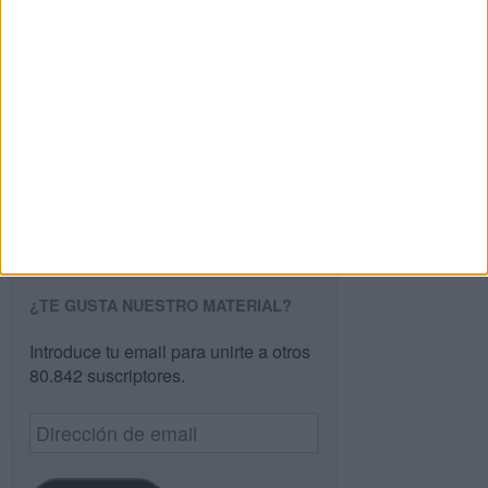
Buscar
Buscar
¿TE GUSTA NUESTRO MATERIAL?
Introduce tu email para unirte a otros
80.842 suscriptores.
Dirección
de
email