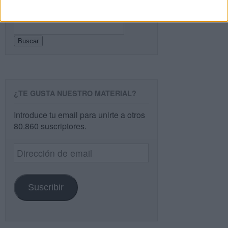
Buscar
Buscar
¿TE GUSTA NUESTRO MATERIAL?
Introduce tu email para unirte a otros
80.860 suscriptores.
Dirección
de
email
Suscribir