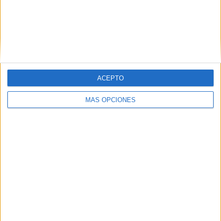
ACEPTO
MÁS OPCIONES
DESCARGAR ARCHIVO PDF
conciencia-silabica-separar-silabas