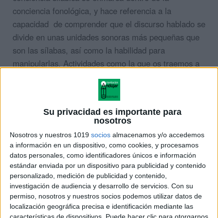
conciencia fonológica, y hace referencia a la
capacidad de comprender que el discurso hablado se
divide en unas unidades sonoras más pequeñas que
son las sílabas, así como la habilidad para
manipularlas. Actividades como la que os traemos a
continuación, ayudan a los alumnos a identificar las
sílabas y separarlas adecuadamente.
Su privacidad es importante para
nosotros
Nosotros y nuestros 1019
socios
almacenamos y/o accedemos
a información en un dispositivo, como cookies, y procesamos
datos personales, como identificadores únicos e información
estándar enviada por un dispositivo para publicidad y contenido
personalizado, medición de publicidad y contenido,
investigación de audiencia y desarrollo de servicios.
Con su
permiso, nosotros y nuestros socios podemos utilizar datos de
localización geográfica precisa e identificación mediante las
características de dispositivos. Puede hacer clic para otorgarnos