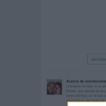
semafo
Acerca de orientacion
Orientación Andújar no es sol
Maribel, que además de ser p
dentro del blog y en el cual,
voluntarios en sus meses de 