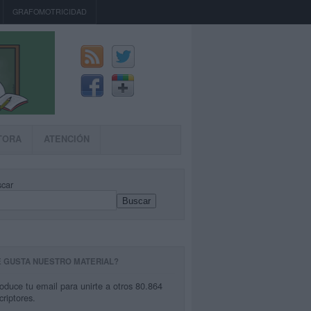
GRAFOMOTRICIDAD
TORA
ATENCIÓN
car
Buscar
E GUSTA NUESTRO MATERIAL?
roduce tu email para unirte a otros 80.864
criptores.