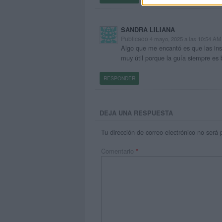
SANDRA LILIANA
Publicado
4 mayo, 2025 a las 10:54 AM
Algo que me encantó es que las ins
muy útil porque la guía siempre es b
RESPONDER
DEJA UNA RESPUESTA
Tu dirección de correo electrónico no será 
Comentario
*