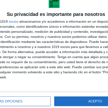
Su privacidad es importante para nosotros
s 1019
socios
almacenamos y/o accedemos a información en un disposit
M
sonales, como identificadores únicos e información estándar enviada 
ntenido personalizado, medición de publicidad y contenido, investigaci
os.
Con su permiso, nosotros y nuestros socios podemos utilizar datos 
identificación mediante las características de dispositivos. Puede hacer
ntimiento a nosotros y a nuestros 1019 socios para que llevemos a ca
. De forma alternativa, puede acceder a información más detallada y 
e otorgar o negar su consentimiento.
Tenga en cuenta que algún proc
M
de no requerir de su consentimiento, pero usted tiene el derecho de r
referencias se aplicarán solo a este sitio web. Puede cambiar sus pref
alquier momento volviendo a este sitio y haciendo clic en el botón "Pri
 web.
PM
ÁS OPCIONES
ACEPTO