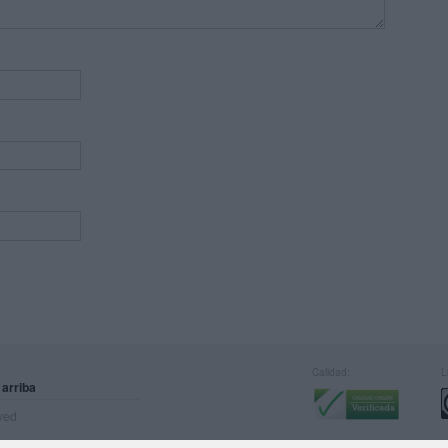
Calidad:
L
 arriba
rved