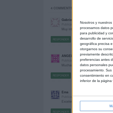
4 COMMENTS
Gabriela
Nosotros y nuestro
Publicado
6 octubre, 2019 a las 6:04 P
procesamos datos per
Muy interesante
para publicidad y co
desarrollo de servici
RESPONDER
geográfica precisa e 
otorgarnos su conse
previamente descrito
ANGELA
preferencias antes d
Publicado
7 octubre, 2019 a las 2:25 P
Muchas gracias por el material.
datos personales pue
procesamiento. Sus p
consentimiento en cu
RESPONDER
inferior de la página
Ema
Publicado
15 octubre, 2019 a las 4:17 
Excelente. Gracias
M
RESPONDER