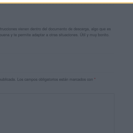
trucciones vienen dentro del documento de descarga, algo que es
uena y te permite adaptar a otras situaciones. Útil y muy bonito.
publicada.
Los campos obligatorios están marcados con
*