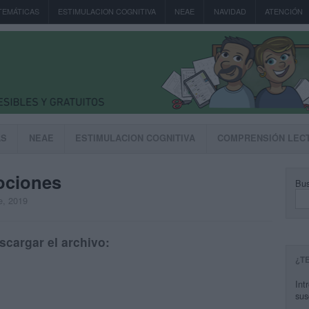
TEMÁTICAS
ESTIMULACION COGNITIVA
NEAE
NAVIDAD
ATENCIÓN
AS
NEAE
ESTIMULACION COGNITIVA
COMPRENSIÓN LEC
ociones
Bus
e, 2019
scargar el archivo:
¿T
Int
sus