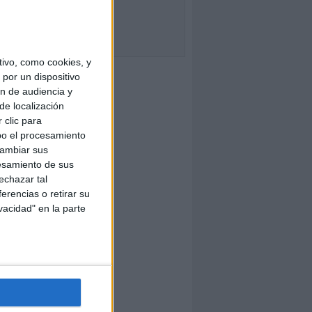
ivo, como cookies, y
por un dispositivo
ón de audiencia y
de localización
 clic para
bo el procesamiento
cambiar sus
esamiento de sus
echazar tal
erencias o retirar su
vacidad" en la parte