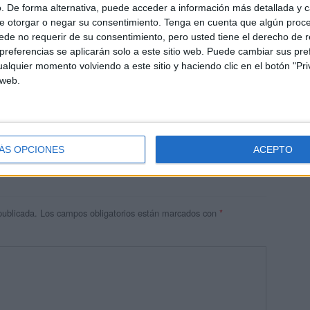
. De forma alternativa, puede acceder a información más detallada y 
e otorgar o negar su consentimiento.
Tenga en cuenta que algún proc
de no requerir de su consentimiento, pero usted tiene el derecho de r
referencias se aplicarán solo a este sitio web. Puede cambiar sus pref
alquier momento volviendo a este sitio y haciendo clic en el botón "Pri
 web.
 AM
ÁS OPCIONES
ACEPTO
publicada.
Los campos obligatorios están marcados con
*