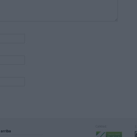
Calidad:
L
 arriba