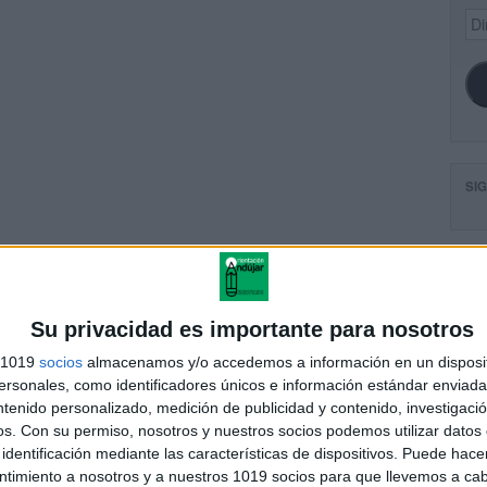
Dir
de
ema
SI
itura creativa especial
halloween lectura 1
FA
Su privacidad es importante para nosotros
s 1019
socios
almacenamos y/o accedemos a información en un disposit
sonales, como identificadores únicos e información estándar enviada 
andujar
ntenido personalizado, medición de publicidad y contenido, investigaci
o un blog, es la apuesta personal de dos profesores Ginés y
os.
Con su permiso, nosotros y nuestros socios podemos utilizar datos 
areja, son los encargados de los contenidos que encontramos
identificación mediante las características de dispositivos. Puede hacer
 vuelcan la mayor parte del tiempo, que sus tareas como docentes, y
ntimiento a nosotros y a nuestros 1019 socios para que llevemos a ca
verano les permite.