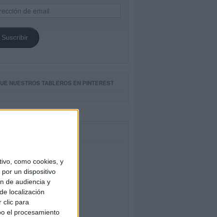
ección
il
Suscribir
GUE NUESTROS TABLEROS EN PINTEREST
CEBOOK
ivo, como cookies, y
por un dispositivo
ón de audiencia y
de localización
 clic para
bo el procesamiento