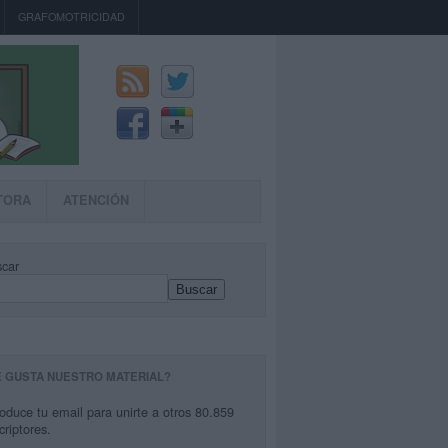
GRAFOMOTRICIDAD
TORA
ATENCIÓN
car
Buscar
E GUSTA NUESTRO MATERIAL?
roduce tu email para unirte a otros 80.859
criptores.