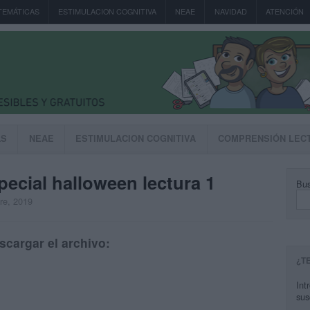
TEMÁTICAS
ESTIMULACION COGNITIVA
NEAE
NAVIDAD
ATENCIÓN
AS
NEAE
ESTIMULACION COGNITIVA
COMPRENSIÓN LEC
pecial halloween lectura 1
Bus
bre, 2019
scargar el archivo:
¿T
Int
sus