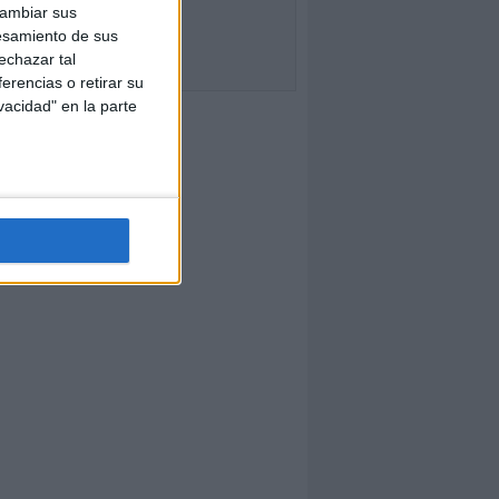
cambiar sus
esamiento de sus
echazar tal
erencias o retirar su
vacidad" en la parte