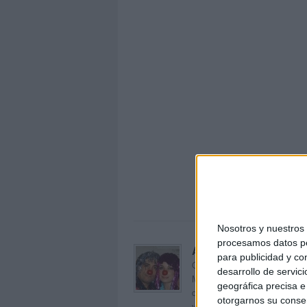
Escr
Nosotros y nuestro
procesamos datos per
Acerca de orientacion
para publicidad y co
Orientación Andújar no es sol
desarrollo de servici
Maribel, que además de ser p
geográfica precisa e 
dentro del blog y en el cual,
otorgarnos su conse
voluntarios en sus meses de 