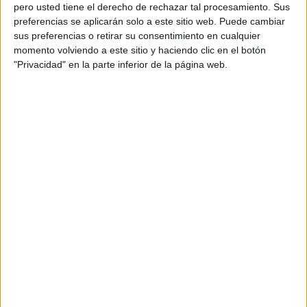
pero usted tiene el derecho de rechazar tal procesamiento. Sus
preferencias se aplicarán solo a este sitio web. Puede cambiar
sus preferencias o retirar su consentimiento en cualquier
momento volviendo a este sitio y haciendo clic en el botón
Acerca de orientacionandujar
"Privacidad" en la parte inferior de la página web.
Orientación Andújar no es solo un blog, es la apuesta
personal de dos profesores Ginés y Maribel, que
además de ser pareja, son los encargados de los
contenidos que encontramos dentro del blog y en el
cual, vuelcan la mayor parte del tiempo, que sus tareas
como docentes, y voluntarios en sus meses de verano
les permite.
DEJA UNA RESPUESTA
Tu dirección de correo electrónico no será
publicada.
Los campos obligatorios están marcados
con
*