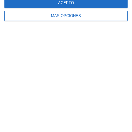
ACEPTO
MÁS OPCIONES
Buscar
Buscar
¿TE GUSTA NUESTRO MATERIAL?
Introduce tu email para unirte a otros
80.860 suscriptores.